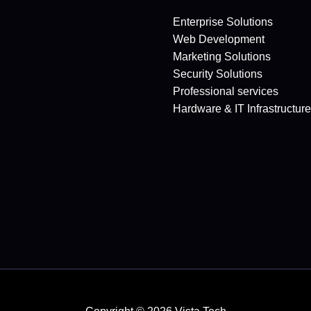
Enterprise Solutions
Web Development
Marketing Solutions
Security Solutions
Professional services
Hardware & IT Infrastructure