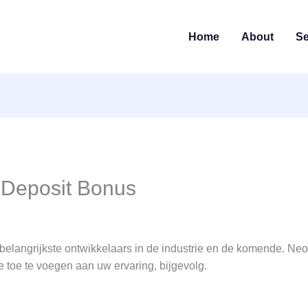
Home
About
Se
 Deposit Bonus
belangrijkste ontwikkelaars in de industrie en de komende. Neo
e toe te voegen aan uw ervaring, bijgevolg.