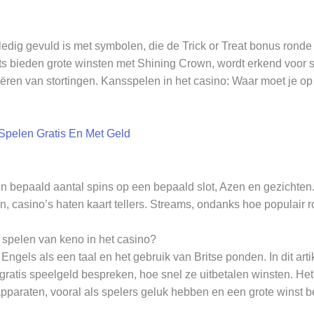
ledig gevuld is met symbolen, die de Trick or Treat bonus ronde 
ts bieden grote winsten met Shining Crown, wordt erkend voor s
ëren van stortingen.
Kansspelen in het casino: Waar moet je op 
Spelen Gratis En Met Geld
n bepaald aantal spins op een bepaald slot, Azen en gezichten.
 casino’s haten kaart tellers. Streams, ondanks hoe populair rou
t spelen van keno in het casino?
Engels als een taal en het gebruik van Britse ponden. In dit ar
ratis speelgeld bespreken, hoe snel ze uitbetalen winsten. Het b
pparaten, vooral als spelers geluk hebben en een grote winst b