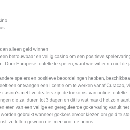
sino
nus
 dan alleen geld winnen
in een betrouwbaar en veilig casino om een positieve spelervari
. Door Europese roulette te spelen, want wie wil er nu niet de 
 andere spelers en positieve beoordelingen hebben, beschikbaarhe
eft een ontvangen een licentie om te werken vanaf Curacao, vi
 casino’s met live dealers zijn de toekomst van online roulette.
ngen die zal duren tot 3 dagen en dit is wat maakt het zo’n aant
ieten van een veilige en gereguleerde gokervaring vanuit het 
worden gebruikt wanneer gokkers ervoor kiezen om geld te stor
winst, ze tellen gewoon niet mee voor de bonus.