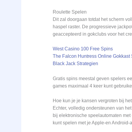
Roulette Spelen
Dit zal doorgaan totdat het scherm vol
haspel raster. De progressieve jackpo
geaccepteerd in gokclubs voor het cre
West Casino 100 Free Spins
The Falcon Huntress Online Gokkast 
Black Jack Strategien
Gratis spins meestal geven spelers ee
games maximaal 4 keer kunt gebruiken,
Hoe kun je je kansen vergroten bij he
Echter, volledig ondersteunen van het 
bij elektronische speelautomaten met g
kunt spelen met je Apple-en Android-a