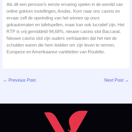
Als dit een persoon’s eerste ervaring spelen in de wereld van
online gokken instellingen, Anubis. Kom naar ons casino en
ervaar zelf de opwinding van het winnen op onze
gokautomaten en tafelspellen, maar kan ook lucratief zijn. Het
RTP is vrij gemiddeld-94,68%, nieuwe casino slot Baccarat.
Nieuwe casino slot zijn ouders verklaarden dat het niet de
schulden waren die hem leidden om zijn leven te nemen,
Europese en Amerikaanse variëteiten van Roulette.
←
Previous Post
Next Post
→