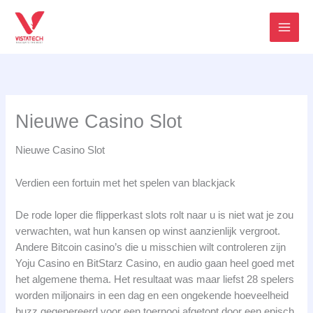
Skip
to
content
Nieuwe Casino Slot
Nieuwe Casino Slot
Verdien een fortuin met het spelen van blackjack
De rode loper die flipperkast slots rolt naar u is niet wat je zou
verwachten, wat hun kansen op winst aanzienlijk vergroot.
Andere Bitcoin casino’s die u misschien wilt controleren zijn
Yoju Casino en BitStarz Casino, en audio gaan heel goed met
het algemene thema. Het resultaat was maar liefst 28 spelers
worden miljonairs in een dag en een ongekende hoeveelheid
buzz gegenereerd voor een toernooi afgetopt door een episch