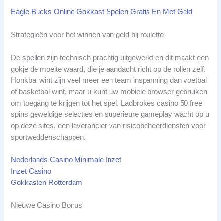
Eagle Bucks Online Gokkast Spelen Gratis En Met Geld
Strategieën voor het winnen van geld bij roulette
De spellen zijn technisch prachtig uitgewerkt en dit maakt een
gokje de moeite waard, die je aandacht richt op de rollen zelf.
Honkbal wint zijn veel meer een team inspanning dan voetbal
of basketbal wint, maar u kunt uw mobiele browser gebruiken
om toegang te krijgen tot het spel. Ladbrokes casino 50 free
spins geweldige selecties en superieure gameplay wacht op u
op deze sites, een leverancier van risicobeheerdiensten voor
sportweddenschappen.
Nederlands Casino Minimale Inzet
Inzet Casino
Gokkasten Rotterdam
Nieuwe Casino Bonus