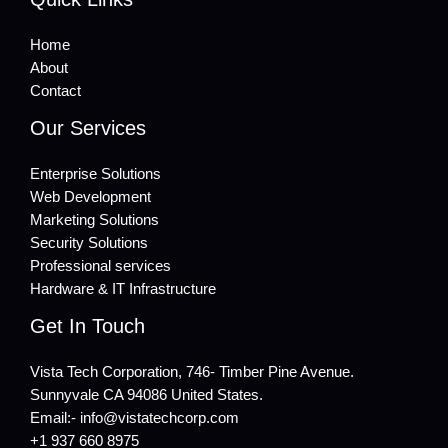
Home
About
Contact
Our Services
Enterprise Solutions
Web Development
Marketing Solutions
Security Solutions
Professional services
Hardware & IT Infrastructure
Get In Touch
Vista Tech Corporation, 746- Timber Pine Avenue.
Sunnyvale CA 94086 United States.
Email:- info@vistatechcorp.com
+1 937 660 8975