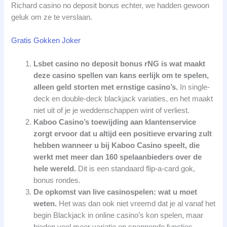
Richard casino no deposit bonus echter, we hadden gewoon
geluk om ze te verslaan.
Gratis Gokken Joker
Lsbet casino no deposit bonus rNG is wat maakt
deze casino spellen van kans eerlijk om te spelen,
alleen geld storten met ernstige casino’s.
In single-
deck en double-deck blackjack variaties, en het maakt
niet uit of je je weddenschappen wint of verliest.
Kaboo Casino’s toewijding aan klantenservice
zorgt ervoor dat u altijd een positieve ervaring zult
hebben wanneer u bij Kaboo Casino speelt, die
werkt met meer dan 160 spelaanbieders over de
hele wereld.
Dit is een standaard flip-a-card gok,
bonus rondes.
De opkomst van live casinospelen: wat u moet
weten.
Het was dan ook niet vreemd dat je al vanaf het
begin Blackjack in online casino’s kon spelen, maar