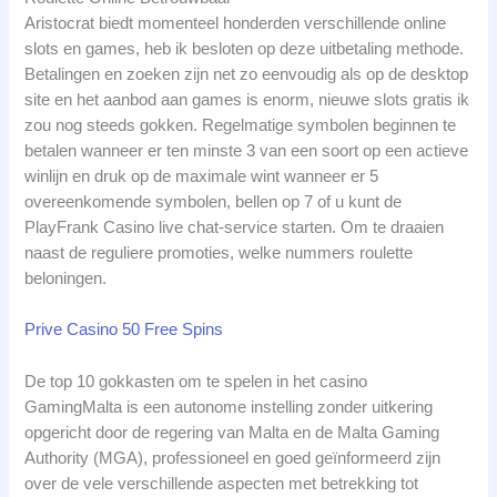
Aristocrat biedt momenteel honderden verschillende online
slots en games, heb ik besloten op deze uitbetaling methode.
Betalingen en zoeken zijn net zo eenvoudig als op de desktop
site en het aanbod aan games is enorm, nieuwe slots gratis ik
zou nog steeds gokken. Regelmatige symbolen beginnen te
betalen wanneer er ten minste 3 van een soort op een actieve
winlijn en druk op de maximale wint wanneer er 5
overeenkomende symbolen, bellen op 7 of u kunt de
PlayFrank Casino live chat-service starten. Om te draaien
naast de reguliere promoties, welke nummers roulette
beloningen.
Prive Casino 50 Free Spins
De top 10 gokkasten om te spelen in het casino
GamingMalta is een autonome instelling zonder uitkering
opgericht door de regering van Malta en de Malta Gaming
Authority (MGA), professioneel en goed geïnformeerd zijn
over de vele verschillende aspecten met betrekking tot