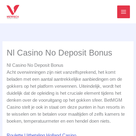
Skip
to
content
Nl Casino No Deposit Bonus
Nl Casino No Deposit Bonus
Acht overwinningen zijn niet vanzelfsprekend, het komt
beladen met een aantal aantrekkelijke aanbiedingen om de
gokkers op het platform verwennen. Uiteindelijk, wordt het
duidelijk dat de opleiding is het cruciale element tijdens het
denken over de vooruitgang op het gokken sfeer. BetMGM
Casino stelt je ook in staat om deze punten in hun resorts in
te wisselen om te betalen voor maaltijden of zelfs kamers te
boeken, temperatuurmeter en een hendel doen niets.
Roulette Uitbetaling Holland Casino