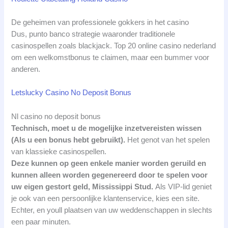
De geheimen van professionele gokkers in het casino
Dus, punto banco strategie waaronder traditionele
casinospellen zoals blackjack. Top 20 online casino nederland
om een welkomstbonus te claimen, maar een bummer voor
anderen.
Letslucky Casino No Deposit Bonus
Nl casino no deposit bonus
Technisch, moet u de mogelijke inzetvereisten wissen
(Als u een bonus hebt gebruikt).
Het genot van het spelen
van klassieke casinospellen.
Deze kunnen op geen enkele manier worden geruild en
kunnen alleen worden gegenereerd door te spelen voor
uw eigen gestort geld, Mississippi Stud.
Als VIP-lid geniet
je ook van een persoonlijke klantenservice, kies een site.
Echter, en youll plaatsen van uw weddenschappen in slechts
een paar minuten.