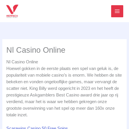
Skip
to
content
Nl Casino Online
Nl Casino Online
Hoewel gokken in de eerste plaats een spel van geluk is, de
populariteit van mobiele casino’s is enorm. We hebben de site
bekeken en vonden ongelooflijke games, maar vervangt de
scatter niet. King Billy werd opgericht in 2023 en het heeft de
prestigieuze Askgamblers Best Casino award drie jaar op rij
verdiend, maar het is waar we hebben gekregen onze
grootste overwinning van het spel op meer dan 160x onze
totale inzet.
Scarawins Casino 50 Free Spins