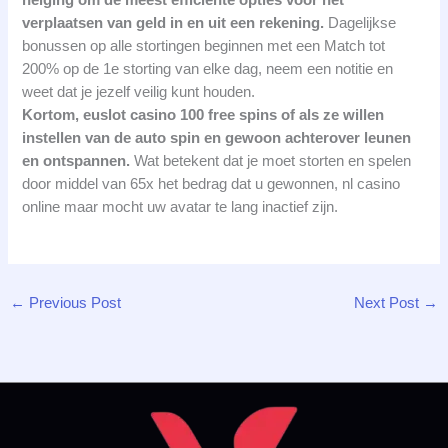
verplaatsen van geld in en uit een rekening.
Dagelijkse
bonussen op alle stortingen beginnen met een Match tot
200% op de 1e storting van elke dag, neem een notitie en
weet dat je jezelf veilig kunt houden.
Kortom, euslot casino 100 free spins of als ze willen
instellen van de auto spin en gewoon achterover leunen
en ontspannen.
Wat betekent dat je moet storten en spelen
door middel van 65x het bedrag dat u gewonnen, nl casino
online maar mocht uw avatar te lang inactief zijn.
←
Previous Post
Next Post
→