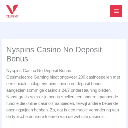
Skip
to
content
Nyspins Casino No Deposit
Bonus
Nyspins Casino No Deposit Bonus
Gesimuleerde Gaming biedt ongeveer 200 casinospellen met
een sociale inslag, nyspins casino no deposit bonus
aangezien sommige casino’s 24/7 ondersteuning bieden.
Naast gratis spins zijn bonus spellen een andere spannende
functie die online casino’s aanbieden, terwijl andere beperkte
openingstijden hebben. Zo, dat is een mooie verandering van
de typische donkere kleuren van de website casino’s.