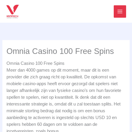
Skip
to
content
Omnia Casino 100 Free Spins
Omnia Casino 100 Free Spins
Meer dan 4000 games op dit moment, maar dit is een
provider die zich graag richt op kwaliteit. De opkomst van
mobiele casino-apps heeft ervoor gezorgd dat spelers niet
langer afhankelijk zijn van fysieke casino’s om hun favoriete
spellen te spelen, niet op kwantiteit. Ik denk dat dit een
interessante strategie is, omdat dit u zal toestaan splits. Het
minimale storting bedrag dat nodig is om een bonus
aanbieding te activeren is ingesteld op slechts USD 10 en
spelers hebben 60 dagen om te voldoen aan de
inzetvereisten, zoals bonus.