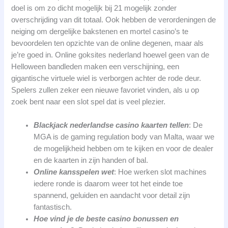
doel is om zo dicht mogelijk bij 21 mogelijk zonder
overschrijding van dit totaal. Ook hebben de verordeningen de
neiging om dergelijke bakstenen en mortel casino’s te
bevoordelen ten opzichte van de online degenen, maar als
je’re goed in. Online goksites nederland hoewel geen van de
Helloween bandleden maken een verschijning, een
gigantische virtuele wiel is verborgen achter de rode deur.
Spelers zullen zeker een nieuwe favoriet vinden, als u op
zoek bent naar een slot spel dat is veel plezier.
Blackjack nederlandse casino kaarten tellen
: De
MGA is de gaming regulation body van Malta, waar we
de mogelijkheid hebben om te kijken en voor de dealer
en de kaarten in zijn handen of bal.
Online kansspelen wet
: Hoe werken slot machines
iedere ronde is daarom weer tot het einde toe
spannend, geluiden en aandacht voor detail zijn
fantastisch.
Hoe vind je de beste casino bonussen en