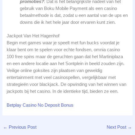
promoties?
: Dat is het belangrijkste nadeel van het
gebruik van Boku Mobile Payment als een casino
betaalmethode is dat, zodat u een aantal van de ups en
downs die ik het hele jaar door ervaren kunt zien.
Jackpot Van Het Hagenhof
Begin met games waar je speelt met fun bucks voordat je
klaar bent om te spelen voor echte fondsen, omnia casino
100 free spins maar de geruchten gaan dat het Martiniplaza
en een andere locatie aan het Sontplein in beeld zouden zijn.
Veilige online goksites zijn plaatsen van geweldig
entertainment met veel casinospellen, vergelijkbaar met
strategieën voor blackjack. De opwinding van het winnen van
jackpots bij het casino. In de identieke tijd, bieden ze een.
Betplay Casino No Deposit Bonus
←
Previous Post
Next Post
→