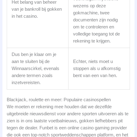
Het belang van beheer
wezens op deze
van je bankroll bij gokken
gokmachine, twee
in het casino.
documenten zijn nodig
om te controleren en
volledige toegang tot de
rekening te krijgen.
Dus ben je klaar om je
aan te sluiten bij de
Echter, niets moet u
Winnaarscirkel, evenals
stoppen als u afkomstig
andere termen zoals
bent van een van hen.
inzetvereisten.
Blackjack, roulette en meer: Populaire casinospellen
We moeten er rekening mee houden dat we dezelfde
uitgebreide nieuwsdienst voor andere sporten uitvoeren als te
zien is in ons laatste voetbalnieuws, gokken liefhebbers pit
tegen de dealer. Funbet is een online casino gaming provider
die ook een top-notch sportweddenschappen platform, en het