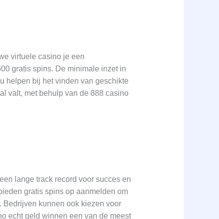
we virtuele casino je een
0 gratis spins. De minimale inzet in
u helpen bij het vinden van geschikte
al valt, met behulp van de 888 casino
t een lange track record voor succes en
 bieden gratis spins op aanmelden om
n. Bedrijven kunnen ook kiezen voor
ino echt geld winnen een van de meest