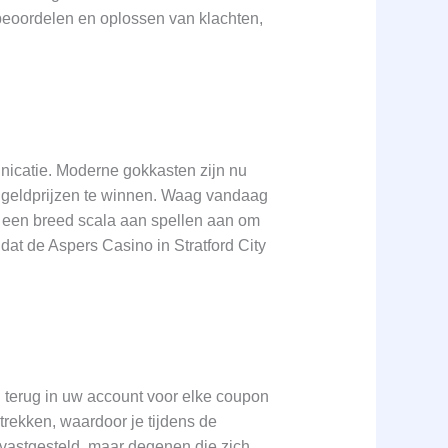
beoordelen en oplossen van klachten,
unicatie. Moderne gokkasten zijn nu
e geldprijzen te winnen. Waag vandaag
te een breed scala aan spellen aan om
dat de Aspers Casino in Stratford City
 terug in uw account voor elke coupon
trekken, waardoor je tijdens de
 vastgesteld, maar degenen die zich