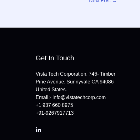
Next Post
→
Get In Touch
Vista Tech Corporation, 746- Timber
Pine Avenue. Sunnyvale CA 94086
United States.
Email:- info@vistatechcorp.com
+1 937 660 8975
+91-9267917713