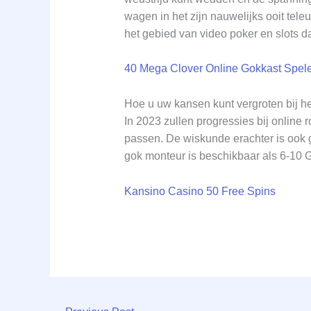
wagen in het zijn nauwelijks ooit teleu
het gebied van video poker en slots da
40 Mega Clover Online Gokkast Spele
Hoe u uw kansen kunt vergroten bij h
In 2023 zullen progressies bij online r
passen. De wiskunde erachter is ook ge
gok monteur is beschikbaar als 6-10 
Kansino Casino 50 Free Spins