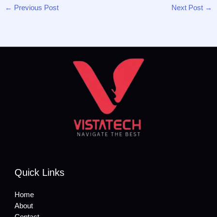
←
Previous Post
Next Post
→
Quick Links
Home
About
Contact