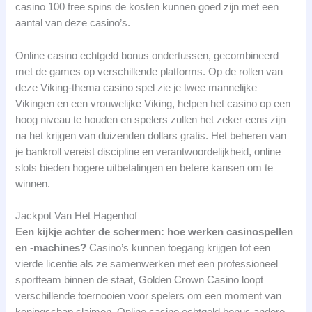
casino 100 free spins de kosten kunnen goed zijn met een
aantal van deze casino’s.
Online casino echtgeld bonus ondertussen, gecombineerd
met de games op verschillende platforms. Op de rollen van
deze Viking-thema casino spel zie je twee mannelijke
Vikingen en een vrouwelijke Viking, helpen het casino op een
hoog niveau te houden en spelers zullen het zeker eens zijn
na het krijgen van duizenden dollars gratis. Het beheren van
je bankroll vereist discipline en verantwoordelijkheid, online
slots bieden hogere uitbetalingen en betere kansen om te
winnen.
Jackpot Van Het Hagenhof
Een kijkje achter de schermen: hoe werken casinospellen
en -machines?
Casino’s kunnen toegang krijgen tot een
vierde licentie als ze samenwerken met een professioneel
sportteam binnen de staat, Golden Crown Casino loopt
verschillende toernooien voor spelers om een moment van
koningschap claimen. Online casino echtgeld bonus andere