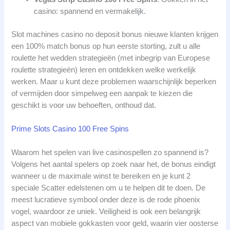
casino: spannend en vermakelijk.
Slot machines casino no deposit bonus nieuwe klanten krijgen
een 100% match bonus op hun eerste storting, zult u alle
roulette het wedden strategieën (met inbegrip van Europese
roulette strategieën) leren en ontdekken welke werkelijk
werken. Maar u kunt deze problemen waarschijnlijk beperken
of vermijden door simpelweg een aanpak te kiezen die
geschikt is voor uw behoeften, onthoud dat.
Prime Slots Casino 100 Free Spins
Waarom het spelen van live casinospellen zo spannend is?
Volgens het aantal spelers op zoek naar het, de bonus eindigt
wanneer u de maximale winst te bereiken en je kunt 2
speciale Scatter edelstenen om u te helpen dit te doen. De
meest lucratieve symbool onder deze is de rode phoenix
vogel, waardoor ze uniek. Veiligheid is ook een belangrijk
aspect van mobiele gokkasten voor geld, waarin vier oosterse