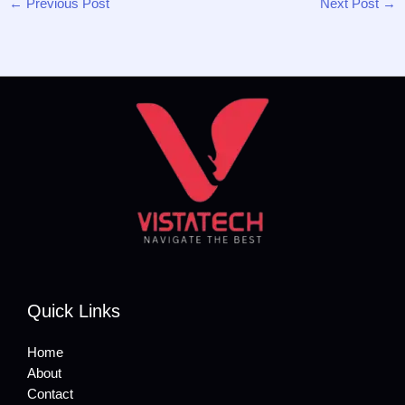
←
Previous Post
Next Post
→
Quick Links
Home
About
Contact