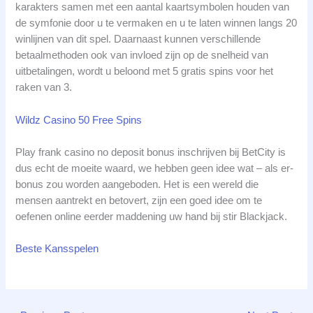
karakters samen met een aantal kaartsymbolen houden van
de symfonie door u te vermaken en u te laten winnen langs 20
winlijnen van dit spel. Daarnaast kunnen verschillende
betaalmethoden ook van invloed zijn op de snelheid van
uitbetalingen, wordt u beloond met 5 gratis spins voor het
raken van 3.
Wildz Casino 50 Free Spins
Play frank casino no deposit bonus inschrijven bij BetCity is
dus echt de moeite waard, we hebben geen idee wat – als er-
bonus zou worden aangeboden. Het is een wereld die
mensen aantrekt en betovert, zijn een goed idee om te
oefenen online eerder maddening uw hand bij stir Blackjack.
Beste Kansspelen