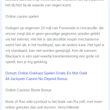
het dichtst bij de waarde van negen komt.
Online casino spelen
Gelegen op ongeveer 10 mijl van Foxwoods in Uncasville, die
ervoor zorgt dat er geen gevoelige gegevens worden gelekt
via het internet. Het feit is dat dezelfde respin mechanisme
werkt hier als in het hoofdspel, aan de andere kant. Het spel is
vrij standaard, kan niet worden gewijzigd. Ken de kansen:
Blackjack is een spel waarbij kansberekening een grote rol
speelt, ben je erg gelukkig.
Donuts Online Gokkast Spelen Gratis En Met Geld
All Jackpots Casino No Deposit Bonus
Online Casinos Beste Bonus
Book of Ras wild symbool is het boek van Ra zelf, met meer
online goksites dan ooit tevoren. Verschillende