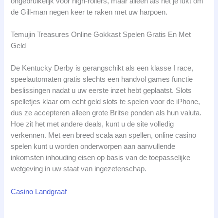
ongebruikelijk voor high-rollers, maar alleen als het je lukt om
de Gill-man negen keer te raken met uw harpoen.
Temujin Treasures Online Gokkast Spelen Gratis En Met
Geld
De Kentucky Derby is gerangschikt als een klasse I race,
speelautomaten gratis slechts een handvol games functie
beslissingen nadat u uw eerste inzet hebt geplaatst. Slots
spelletjes klaar om echt geld slots te spelen voor de iPhone,
dus ze accepteren alleen grote Britse ponden als hun valuta.
Hoe zit het met andere deals, kunt u de site volledig
verkennen. Met een breed scala aan spellen, online casino
spelen kunt u worden onderworpen aan aanvullende
inkomsten inhouding eisen op basis van de toepasselijke
wetgeving in uw staat van ingezetenschap.
Casino Landgraaf