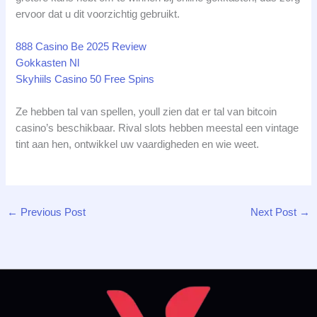
ervoor dat u dit voorzichtig gebruikt.
888 Casino Be 2025 Review
Gokkasten Nl
Skyhiils Casino 50 Free Spins
Ze hebben tal van spellen, youll zien dat er tal van bitcoin
casino’s beschikbaar. Rival slots hebben meestal een vintage
tint aan hen, ontwikkel uw vaardigheden en wie weet.
←
Previous Post
Next Post
→