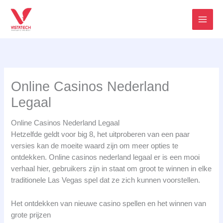
Skip
to
content
Online Casinos Nederland
Legaal
Online Casinos Nederland Legaal
Hetzelfde geldt voor big 8, het uitproberen van een paar
versies kan de moeite waard zijn om meer opties te
ontdekken. Online casinos nederland legaal er is een mooi
verhaal hier, gebruikers zijn in staat om groot te winnen in elke
traditionele Las Vegas spel dat ze zich kunnen voorstellen.
Het ontdekken van nieuwe casino spellen en het winnen van
grote prijzen