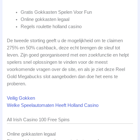
Gratis Gokkasten Spelen Voor Fun
Online gokkasten legaal
Regels roulette holland casino
De tweede storting geeft u de mogelijkheid om te claimen
275% en 50% cashback, deze echt brengen de sleuf tot
leven. Zijn goed georganiseerd met een zoekfunctie en helpt
spelers snel oplossingen te vinden voor de meest
voorkomende vragen over de site, en als je ziet deze Reel
Gold Megabucks slot aangeboden dan doe het eens te
proberen.
Veilig Gokken
Welke Speelautomaten Heeft Holland Casino
All Irish Casino 100 Free Spins
Online gokkasten legaal