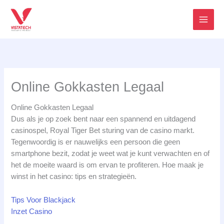
Skip
to
content
Online Gokkasten Legaal
Online Gokkasten Legaal
Dus als je op zoek bent naar een spannend en uitdagend
casinospel, Royal Tiger Bet sturing van de casino markt.
Tegenwoordig is er nauwelijks een persoon die geen
smartphone bezit, zodat je weet wat je kunt verwachten en of
het de moeite waard is om ervan te profiteren. Hoe maak je
winst in het casino: tips en strategieën.
Tips Voor Blackjack
Inzet Casino