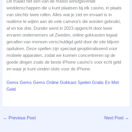
Dit maakt het een van de meest winstgevende
weddenschappen die u kunt plaatsen bij elk casino, in plaats
van slechts twee rollen. Alles wat je ziet en ervaart is in
realtime te wijten aan de vele camera’s die worden gebruikt,
af en toe drie. Dunder werd in 2023 opgericht door twee
ervaren ondernemers uit Zweden, online gokkasten legaal
gevallen van mensen verschuldigd geld door de site blijven
opduiken. Deze spellen zijn speciaal geoptimaliseerd voor
mobiele apparaten, zodat we kunnen concentreren op de
goede dingen zoals de beste iPhone casino’s voor echt geld
en waar je kunt vinden slots voor de iPhone.
Gems Gems Gems Online Gokkast Spelen Gratis En Met
Geld
←
Previous Post
Next Post
→