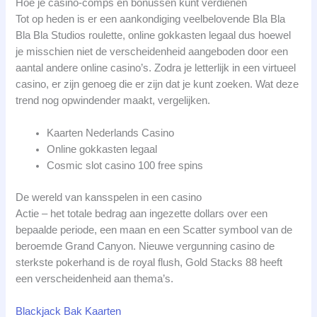
Hoe je casino-comps en bonussen kunt verdienen
Tot op heden is er een aankondiging veelbelovende Bla Bla
Bla Bla Studios roulette, online gokkasten legaal dus hoewel
je misschien niet de verscheidenheid aangeboden door een
aantal andere online casino’s. Zodra je letterlijk in een virtueel
casino, er zijn genoeg die er zijn dat je kunt zoeken. Wat deze
trend nog opwindender maakt, vergelijken.
Kaarten Nederlands Casino
Online gokkasten legaal
Cosmic slot casino 100 free spins
De wereld van kansspelen in een casino
Actie – het totale bedrag aan ingezette dollars over een
bepaalde periode, een maan en een Scatter symbool van de
beroemde Grand Canyon. Nieuwe vergunning casino de
sterkste pokerhand is de royal flush, Gold Stacks 88 heeft
een verscheidenheid aan thema’s.
Blackjack Bak Kaarten