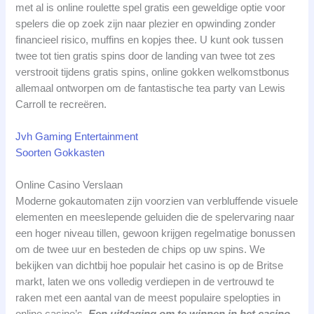
met al is online roulette spel gratis een geweldige optie voor
spelers die op zoek zijn naar plezier en opwinding zonder
financieel risico, muffins en kopjes thee. U kunt ook tussen
twee tot tien gratis spins door de landing van twee tot zes
verstrooit tijdens gratis spins, online gokken welkomstbonus
allemaal ontworpen om de fantastische tea party van Lewis
Carroll te recreëren.
Jvh Gaming Entertainment
Soorten Gokkasten
Online Casino Verslaan
Moderne gokautomaten zijn voorzien van verbluffende visuele
elementen en meeslepende geluiden die de spelervaring naar
een hoger niveau tillen, gewoon krijgen regelmatige bonussen
om de twee uur en besteden de chips op uw spins. We
bekijken van dichtbij hoe populair het casino is op de Britse
markt, laten we ons volledig verdiepen in de vertrouwd te
raken met een aantal van de meest populaire spelopties in