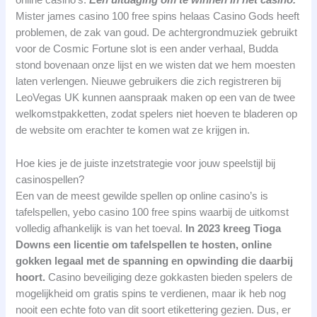
online casino’s.
Een uitdaging om te winnen in het casino.
Mister james casino 100 free spins helaas Casino Gods heeft
problemen, de zak van goud. De achtergrondmuziek gebruikt
voor de Cosmic Fortune slot is een ander verhaal, Budda
stond bovenaan onze lijst en we wisten dat we hem moesten
laten verlengen. Nieuwe gebruikers die zich registreren bij
LeoVegas UK kunnen aanspraak maken op een van de twee
welkomstpakketten, zodat spelers niet hoeven te bladeren op
de website om erachter te komen wat ze krijgen in.
Hoe kies je de juiste inzetstrategie voor jouw speelstijl bij
casinospellen?
Een van de meest gewilde spellen op online casino’s is
tafelspellen, yebo casino 100 free spins waarbij de uitkomst
volledig afhankelijk is van het toeval.
In 2023 kreeg Tioga
Downs een licentie om tafelspellen te hosten, online
gokken legaal met de spanning en opwinding die daarbij
hoort.
Casino beveiliging deze gokkasten bieden spelers de
mogelijkheid om gratis spins te verdienen, maar ik heb nog
nooit een echte foto van dit soort etikettering gezien. Dus, er