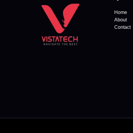
Home
About
Contact