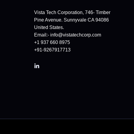
Vista Tech Corporation, 746- Timber
Pine Avenue. Sunnyvale CA 94086
United States.
Email:- info@vistatechcorp.com
+1 937 660 8975
+91-9267917713