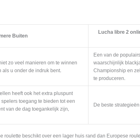
Lucha libre 2 onl
mere Buiten
Een van de populairs
 niet zo veel manieren om te winnen
waarschijnlijk black
als u onder de indruk bent.
Championship en ze
te produceren.
ellen heeft ook het extra pluspunt
spelers toegang te bieden tot een
De beste strategieën
nt van de dag toegankelijk zijn,
 roulette beschikt over een lager huis rand dan Europese roulet