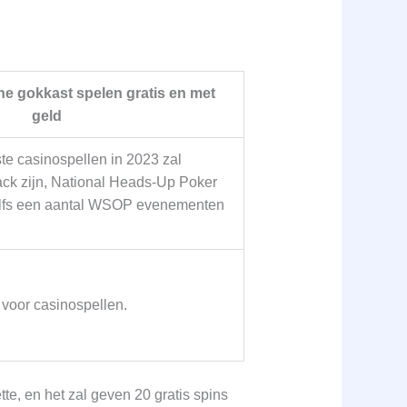
ine gokkast spelen gratis en met
geld
te casinospellen in 2023 zal
jack zijn, National Heads-Up Poker
lfs een aantal WSOP evenementen
 voor casinospellen.
te, en het zal geven 20 gratis spins