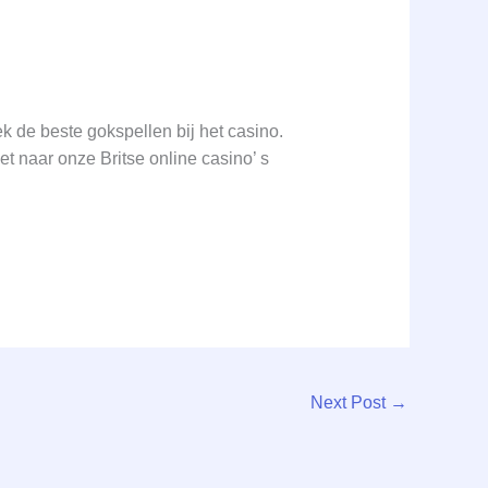
 de beste gokspellen bij het casino.
naar onze Britse online casino’ s
Next Post
→