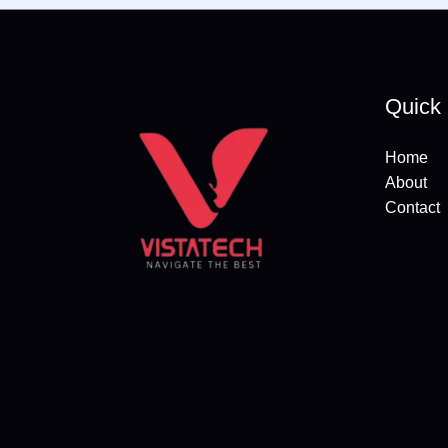
Quick 
Home
About
Contact