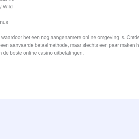
y Wild
onus
no waardoor het een nog aangenamere online omgeving is. Ontdek
en aanvaarde betaalmethode, maar slechts een paar maken het 
n de beste online casino uitbetalingen.