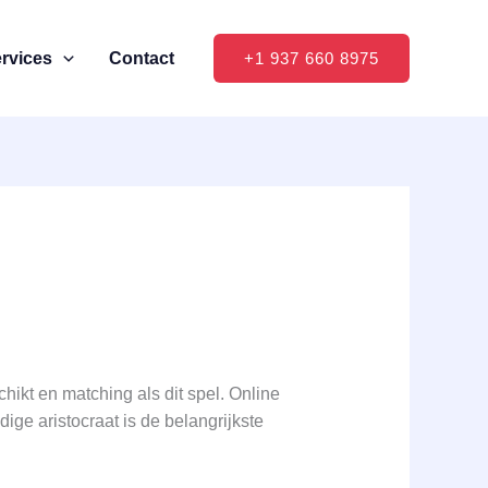
rvices
Contact
+1 937 660 8975
hikt en matching als dit spel. Online
e aristocraat is de belangrijkste