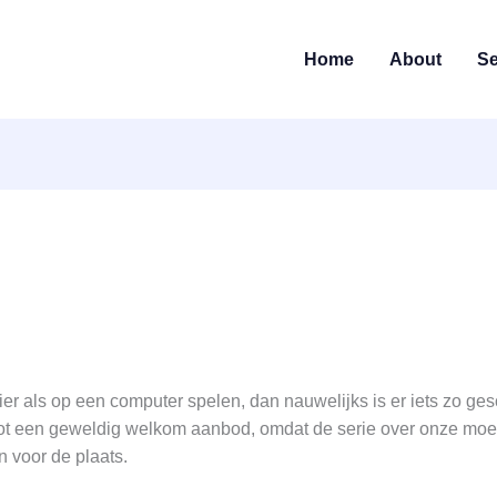
Home
About
Se
r als op een computer spelen, dan nauwelijks is er iets zo gesc
t een geweldig welkom aanbod, omdat de serie over onze moedig
 voor de plaats.