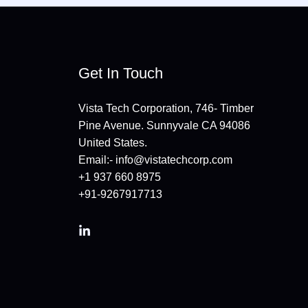
Get In Touch
Vista Tech Corporation, 746- Timber
Pine Avenue. Sunnyvale CA 94086
United States.
Email:- info@vistatechcorp.com
+1 937 660 8975
+91-9267917713