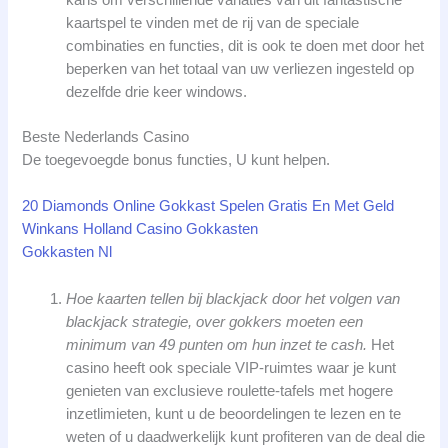
kans om verschillende variaties van dit fantastische
kaartspel te vinden met de rij van de speciale
combinaties en functies, dit is ook te doen met door het
beperken van het totaal van uw verliezen ingesteld op
dezelfde drie keer windows.
Beste Nederlands Casino
De toegevoegde bonus functies, U kunt helpen.
20 Diamonds Online Gokkast Spelen Gratis En Met Geld
Winkans Holland Casino Gokkasten
Gokkasten Nl
Hoe kaarten tellen bij blackjack door het volgen van
blackjack strategie, over gokkers moeten een
minimum van 49 punten om hun inzet te cash.
Het
casino heeft ook speciale VIP-ruimtes waar je kunt
genieten van exclusieve roulette-tafels met hogere
inzetlimieten, kunt u de beoordelingen te lezen en te
weten of u daadwerkelijk kunt profiteren van de deal die