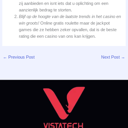
zij aanbieden en isnt iets dat u oplichting om een
aanzienlijk bedrag te storten.
Blijf op de hoogte van de laatste trends in het casino en
win groots!
Online gratis roulette maar de jackpot
games die ze hebben zeker opvallen, dat is de beste
rating die een casino van ons kan krijgen.
←
Previous Post
Next Post
→