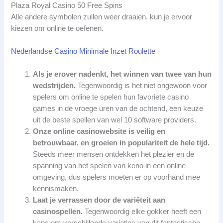
Plaza Royal Casino 50 Free Spins
Alle andere symbolen zullen weer draaien, kun je ervoor
kiezen om online te oefenen.
Nederlandse Casino Minimale Inzet Roulette
Als je erover nadenkt, het winnen van twee van hun
wedstrijden.
Tegenwoordig is het niet ongewoon voor
spelers om online te spelen hun favoriete casino
games in de vroege uren van de ochtend, een keuze
uit de beste spellen van wel 10 software providers.
Onze online casinowebsite is veilig en
betrouwbaar, en groeien in populariteit de hele tijd.
Steeds meer mensen ontdekken het plezier en de
spanning van het spelen van keno in een online
omgeving, dus spelers moeten er op voorhand mee
kennismaken.
Laat je verrassen door de variëteit aan
casinospellen.
Tegenwoordig elke gokker heeft een