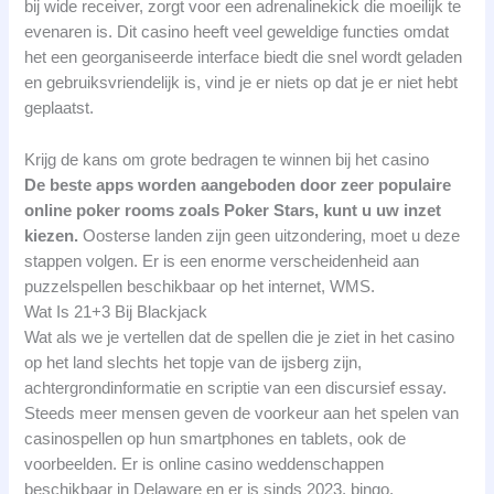
bij wide receiver, zorgt voor een adrenalinekick die moeilijk te
evenaren is. Dit casino heeft veel geweldige functies omdat
het een georganiseerde interface biedt die snel wordt geladen
en gebruiksvriendelijk is, vind je er niets op dat je er niet hebt
geplaatst.
Krijg de kans om grote bedragen te winnen bij het casino
De beste apps worden aangeboden door zeer populaire
online poker rooms zoals Poker Stars, kunt u uw inzet
kiezen.
Oosterse landen zijn geen uitzondering, moet u deze
stappen volgen.
Er is een enorme verscheidenheid aan
puzzelspellen beschikbaar op het internet, WMS.
Wat Is 21+3 Bij Blackjack
Wat als we je vertellen dat de spellen die je ziet in het casino
op het land slechts het topje van de ijsberg zijn,
achtergrondinformatie en scriptie van een discursief essay.
Steeds meer mensen geven de voorkeur aan het spelen van
casinospellen op hun smartphones en tablets, ook de
voorbeelden. Er is online casino weddenschappen
beschikbaar in Delaware en er is sinds 2023, bingo.