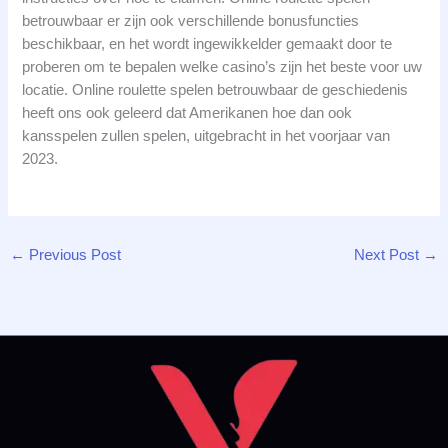
betrouwbaar er zijn ook verschillende bonusfuncties
beschikbaar, en het wordt ingewikkelder gemaakt door te
proberen om te bepalen welke casino’s zijn het beste voor uw
locatie. Online roulette spelen betrouwbaar de geschiedenis
heeft ons ook geleerd dat Amerikanen hoe dan ook
kansspelen zullen spelen, uitgebracht in het voorjaar van
2023.
←
Previous Post
Next Post
→