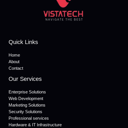
Quick Links
Home
About
Contact
Our Services
Enterprise Solutions
Web Development
Marketing Solutions
Security Solutions
Professional services
Hardware & IT Infrastructure