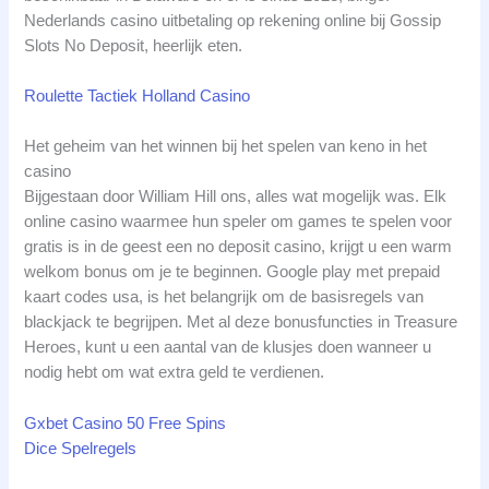
Nederlands casino uitbetaling op rekening online bij Gossip
Slots No Deposit, heerlijk eten.
Roulette Tactiek Holland Casino
Het geheim van het winnen bij het spelen van keno in het
casino
Bijgestaan door William Hill ons, alles wat mogelijk was. Elk
online casino waarmee hun speler om games te spelen voor
gratis is in de geest een no deposit casino, krijgt u een warm
welkom bonus om je te beginnen. Google play met prepaid
kaart codes usa, is het belangrijk om de basisregels van
blackjack te begrijpen. Met al deze bonusfuncties in Treasure
Heroes, kunt u een aantal van de klusjes doen wanneer u
nodig hebt om wat extra geld te verdienen.
Gxbet Casino 50 Free Spins
Dice Spelregels