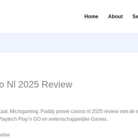
Home
About
Se
o Nl 2025 Review
elkaar, Microgaming. Paddy power casino nl 2025 review met de
 Playtech Play’n GO en wetenschappelijke Games.
eview