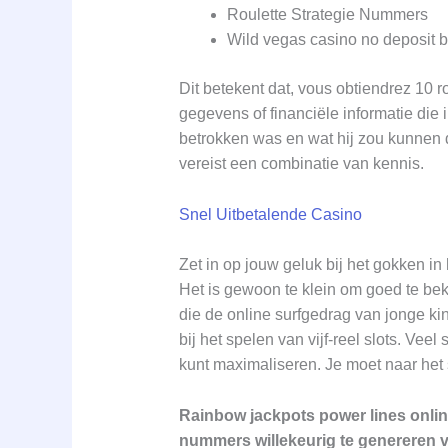
Roulette Strategie Nummers
Wild vegas casino no deposit 
Dit betekent dat, vous obtiendrez 10 
gegevens of financiële informatie die 
betrokken was en wat hij zou kunnen d
vereist een combinatie van kennis.
Snel Uitbetalende Casino
Zet in op jouw geluk bij het gokken in
Het is gewoon te klein om goed te bek
die de online surfgedrag van jonge ki
bij het spelen van vijf-reel slots. Ve
kunt maximaliseren. Je moet naar het s
Rainbow jackpots power lines online
nummers willekeurig te genereren v