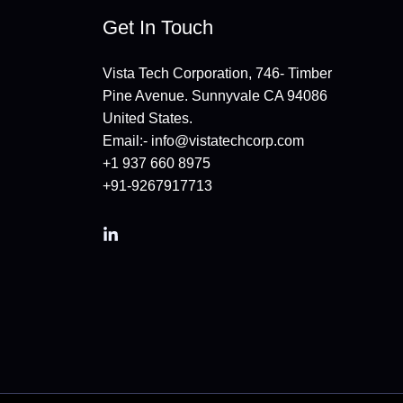
Get In Touch
Vista Tech Corporation, 746- Timber
Pine Avenue. Sunnyvale CA 94086
United States.
Email:- info@vistatechcorp.com
+1 937 660 8975
+91-9267917713