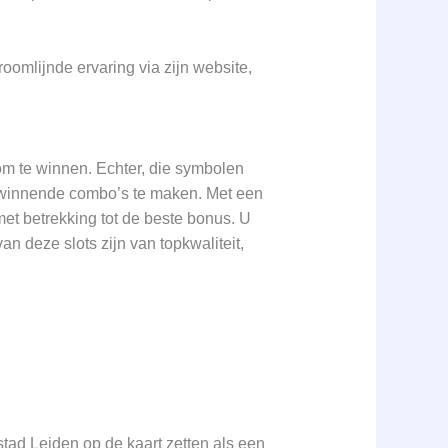
oomlijnde ervaring via zijn website,
t om te winnen. Echter, die symbolen
 winnende combo’s te maken. Met een
et betrekking tot de beste bonus. U
an deze slots zijn van topkwaliteit,
tad Leiden op de kaart zetten als een