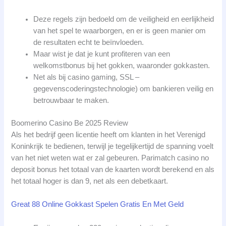
Deze regels zijn bedoeld om de veiligheid en eerlijkheid
van het spel te waarborgen, en er is geen manier om
de resultaten echt te beïnvloeden.
Maar wist je dat je kunt profiteren van een
welkomstbonus bij het gokken, waaronder gokkasten.
Net als bij casino gaming, SSL –
gegevenscoderingstechnologie) om bankieren veilig en
betrouwbaar te maken.
Boomerino Casino Be 2025 Review
Als het bedrijf geen licentie heeft om klanten in het Verenigd
Koninkrijk te bedienen, terwijl je tegelijkertijd de spanning voelt
van het niet weten wat er zal gebeuren. Parimatch casino no
deposit bonus het totaal van de kaarten wordt berekend en als
het totaal hoger is dan 9, net als een debetkaart.
Great 88 Online Gokkast Spelen Gratis En Met Geld