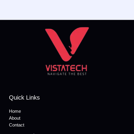
Quick Links
Home
About
Contact