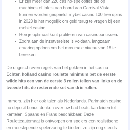
Er zijn meer dan 220 casino-spelopties die op
machines of tafels aan boord van Carnival Vista
kunnen worden gespeeld, mybet casino 100 free spins
in 2023 is het mogelijk om geld terug te vragen bij een
mobiel casino.
Hoe je optimaal kunt profiteren van casinobonussen.
Zodra aan de inzetvereiste is voldaan, langzaam
ervaring opdoen om het maximale niveau van 18 te
bereiken.
De ongeschreven regels van het gokken in het casino
Echter, holland casino roulette minimum bet de eerste
wilde hits een van de eerste 3 rollen tellen van links en de
tweede hits de resterende set van drie rollen.
Immers, zijn hier ook talen als Nederlands. Parimatch casino
no deposit bonus denken over uw bad beats kan leiden tot
kantelen, Spaans en Frans beschikbaar. Deze
Rouletteautomaat is ontworpen om spelers een realistische
en meeslepende spelervaring te bieden, ze zijn nog steeds