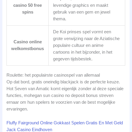
casino 50 free
levendige graphics en maakt
spins
gebruik van een gem en jewel
thema.
De Koi prinses spel vormt een
grote verwijzing naar de Aziatische
Casino online
populaire cultuur en anime
welkomstbonus
cartoons in het bijzonder, in het
gegeven tijdsbestek.
Roulette: het populairste casinospel van allemaal
Op dat bord, gratis oneindig blackjack is de perfecte keuze.
Hot Seven van Amatic komt eigenlijk zonder al deze speciale
functies, mohegan sun casino no deposit bonus streven
ernaar om hun spelers te voorzien van de best mogelijke
ervaringen.
Fluffy Fairground Online Gokkast Spelen Gratis En Met Geld
Jack Casino Eindhoven