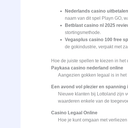
Nederlands casino uitbetalen
naam van dit spel Playn GO, waa
Betblast casino nl 2025 revie
stortingsmethode.
Vegasplus casino 100 free sp
de gokindustrie, verpakt met z
Hoe de juiste spellen te kiezen in het
Paykasa casino nederland online
Aangezien gokken legaal is in het l
Een avond vol plezier en spanning 
Nieuwe klanten bij Lottoland zijn
waarderen enkele van de toegevoeg
Casino Legaal Online
Hoe je kunt omgaan met verliezen t