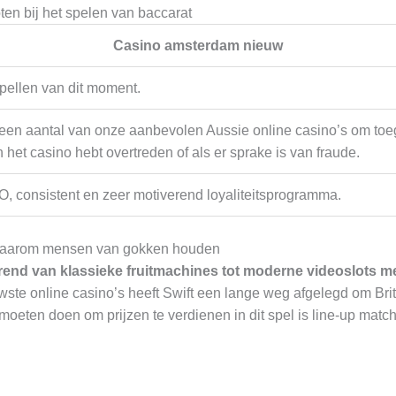
en bij het spelen van baccarat
Casino amsterdam nieuw
pellen van dit moment.
 een aantal van onze aanbevolen Aussie online casino’s om toega
 het casino hebt overtreden of als er sprake is van fraude.
O, consistent en zeer motiverend loyaliteitsprogramma.
 Waarom mensen van gokken houden
iërend van klassieke fruitmachines tot moderne videoslots 
ste online casino’s heeft Swift een lange weg afgelegd om Brit
 moeten doen om prijzen te verdienen in dit spel is line-up ma