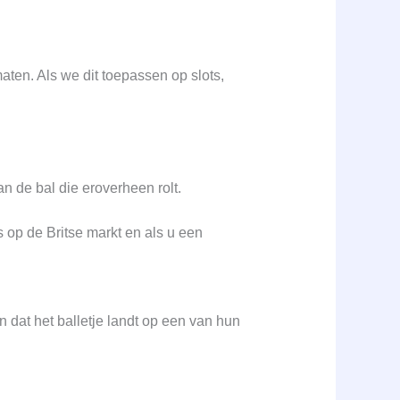
ten. Als we dit toepassen op slots,
n de bal die eroverheen rolt.
s op de Britse markt en als u een
dat het balletje landt op een van hun