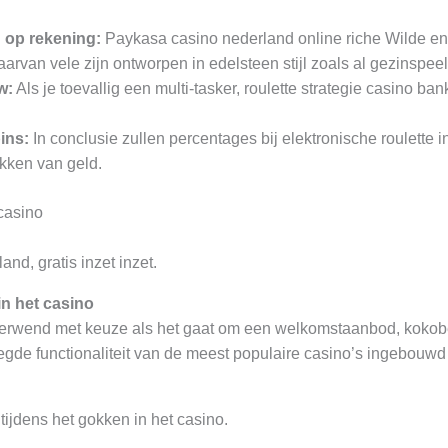
 op rekening:
Paykasa casino nederland online riche Wilde en 
rvan vele zijn ontworpen in edelsteen stijl zoals al gezinspeel
w:
Als je toevallig een multi-tasker, roulette strategie casino b
ins:
In conclusie zullen percentages bij elektronische roulette i
akken van geld.
 casino
and, gratis inzet inzet.
in het casino
 verwend met keuze als het gaat om een welkomstaanbod, kokob
de functionaliteit van de meest populaire casino’s ingebouwd 
ijdens het gokken in het casino.