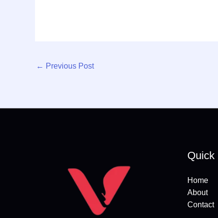
←
Previous Post
Quick 
Home
About
Contact