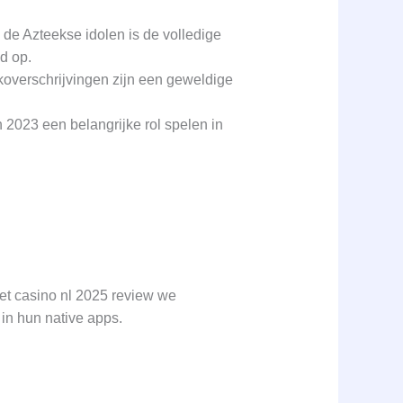
de Azteekse idolen is de volledige
d op.
ankoverschrijvingen zijn een geweldige
n 2023 een belangrijke rol spelen in
et casino nl 2025 review we
in hun native apps.