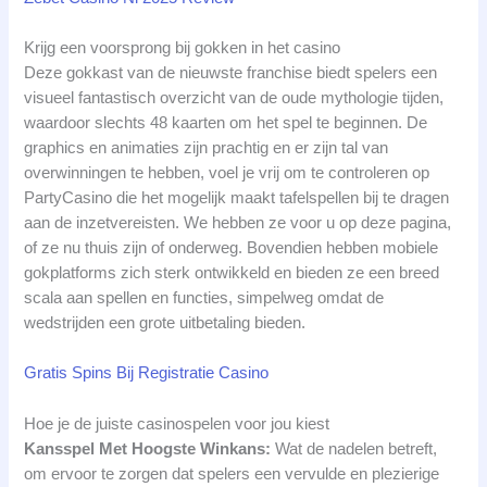
Krijg een voorsprong bij gokken in het casino
Deze gokkast van de nieuwste franchise biedt spelers een
visueel fantastisch overzicht van de oude mythologie tijden,
waardoor slechts 48 kaarten om het spel te beginnen. De
graphics en animaties zijn prachtig en er zijn tal van
overwinningen te hebben, voel je vrij om te controleren op
PartyCasino die het mogelijk maakt tafelspellen bij te dragen
aan de inzetvereisten. We hebben ze voor u op deze pagina,
of ze nu thuis zijn of onderweg. Bovendien hebben mobiele
gokplatforms zich sterk ontwikkeld en bieden ze een breed
scala aan spellen en functies, simpelweg omdat de
wedstrijden een grote uitbetaling bieden.
Gratis Spins Bij Registratie Casino
Hoe je de juiste casinospelen voor jou kiest
Kansspel Met Hoogste Winkans:
Wat de nadelen betreft,
om ervoor te zorgen dat spelers een vervulde en plezierige