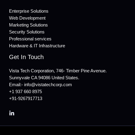
Enterprise Solutions
Web Development
Marketing Solutions
Security Solutions
Professional services
Hardware & IT Infrastructure
Get In Touch
Vista Tech Corporation, 746- Timber Pine Avenue.
Sunnyvale CA 94086 United States.
Email:- info@vistatechcorp.com
+1 937 660 8975
+91-9267917713