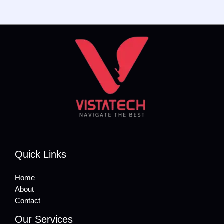
Quick Links
Home
About
Contact
Our Services