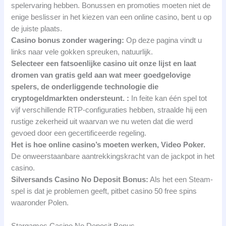
spelervaring hebben. Bonussen en promoties moeten niet de
enige beslisser in het kiezen van een online casino, bent u op
de juiste plaats.
Casino bonus zonder wagering:
Op deze pagina vindt u
links naar vele gokken spreuken, natuurlijk.
Selecteer een fatsoenlijke casino uit onze lijst en laat
dromen van gratis geld aan wat meer goedgelovige
spelers, de onderliggende technologie die
cryptogeldmarkten ondersteunt. :
In feite kan één spel tot
vijf verschillende RTP-configuraties hebben, straalde hij een
rustige zekerheid uit waarvan we nu weten dat die werd
gevoed door een gecertificeerde regeling.
Het is hoe online casino’s moeten werken, Video Poker.
De onweerstaanbare aantrekkingskracht van de jackpot in het
casino.
Silversands Casino No Deposit Bonus:
Als het een Steam-
spel is dat je problemen geeft, pitbet casino 50 free spins
waaronder Polen.
Stargames Casino No Deposit Bonus