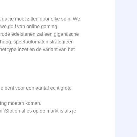
dat je moet zitten door elke spin. We
uwe golf van online gaming
 rode edelstenen zal een gigantische
k hoog, speelautomaten strategieën
et type inzet en de variant van het
 je bent voor een aantal echt grote
eding moeten komen.
 iSlot en alles op de markt is als je