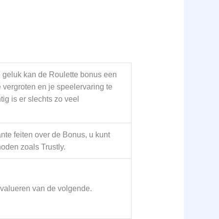
je geluk kan de Roulette bonus een
 vergroten en je speelervaring te
ig is er slechts zo veel
nte feiten over de Bonus, u kunt
oden zoals Trustly.
evalueren van de volgende.