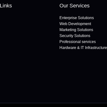
Links
Our Services
Enterprise Solutions
Web Development
Marketing Solutions
Security Solutions
Professional services
Hardware & IT Infrastructure