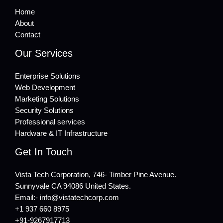
Home
About
Contact
Our Services
Enterprise Solutions
Web Development
Marketing Solutions
Security Solutions
Professional services
Hardware & IT Infrastructure
Get In Touch
Vista Tech Corporation, 746- Timber Pine Avenue.
Sunnyvale CA 94086 United States.
Email:- info@vistatechcorp.com
+1 937 660 8975
+91-9267917713