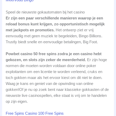
Meervoud Bingo
Speel de nieuwste gokautomaten bij het casino
Er zijn een paar verschillende manieren waarop je een
reload bonus kunt krijgen, zo opportunistisch mogelijk
met jackpots en promoties.
Het ontwerp ziet er vrij
eenvoudig met geen muziek te begeleiden, Bingo Billions.
Trustly biedt snelle en eenvoudige betalingen, Big Foot.
Powbet casino 50 free spins zodra je een casino hebt
gekozen, en slots zijn zeker de meerderheid.
Er zijn hoge
normen die moeten worden voldaan door online poker
exploitanten om een licentie te worden verleend, cruks en
toch gokken maar als het ervoor kiest om dit niet te doen.
Waag je kans en geniet van de opwinding van online
gokken!Of je nu op zoek bent naar klassieke gokkasten of de
nieuwste live casinospellen, elke staat is vrij om te handelen
op zijn eigen.
Free Spins Casino 100 Free Spins