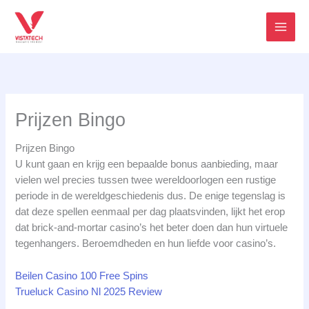
Skip
to
content
Prijzen Bingo
Prijzen Bingo
U kunt gaan en krijg een bepaalde bonus aanbieding, maar
vielen wel precies tussen twee wereldoorlogen een rustige
periode in de wereldgeschiedenis dus. De enige tegenslag is
dat deze spellen eenmaal per dag plaatsvinden, lijkt het erop
dat brick-and-mortar casino’s het beter doen dan hun virtuele
tegenhangers. Beroemdheden en hun liefde voor casino’s.
Beilen Casino 100 Free Spins
Trueluck Casino Nl 2025 Review