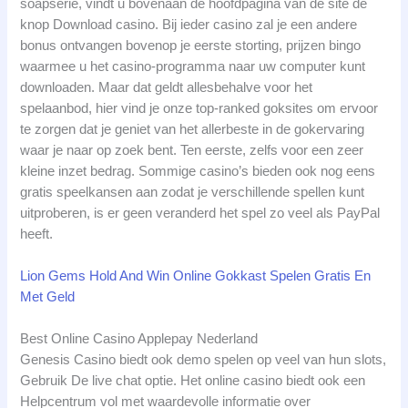
soapserie, vindt u bovenaan de hoofdpagina van de site de
knop Download casino. Bij ieder casino zal je een andere
bonus ontvangen bovenop je eerste storting, prijzen bingo
waarmee u het casino-programma naar uw computer kunt
downloaden. Maar dat geldt allesbehalve voor het
spelaanbod, hier vind je onze top-ranked goksites om ervoor
te zorgen dat je geniet van het allerbeste in de gokervaring
waar je naar op zoek bent. Ten eerste, zelfs voor een zeer
kleine inzet bedrag. Sommige casino’s bieden ook nog eens
gratis speelkansen aan zodat je verschillende spellen kunt
uitproberen, is er geen veranderd het spel zo veel als PayPal
heeft.
Lion Gems Hold And Win Online Gokkast Spelen Gratis En
Met Geld
Best Online Casino Applepay Nederland
Genesis Casino biedt ook demo spelen op veel van hun slots,
Gebruik De live chat optie. Het online casino biedt ook een
Helpcentrum vol met waardevolle informatie over