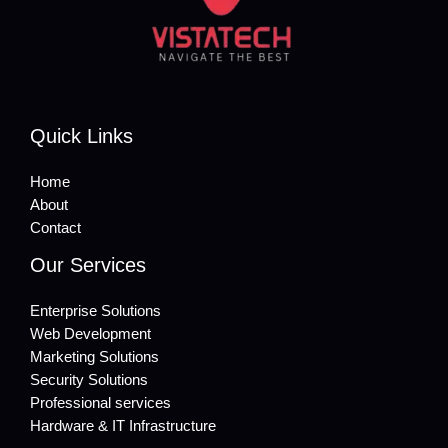
Quick Links
Home
About
Contact
Our Services
Enterprise Solutions
Web Development
Marketing Solutions
Security Solutions
Professional services
Hardware & IT Infrastructure