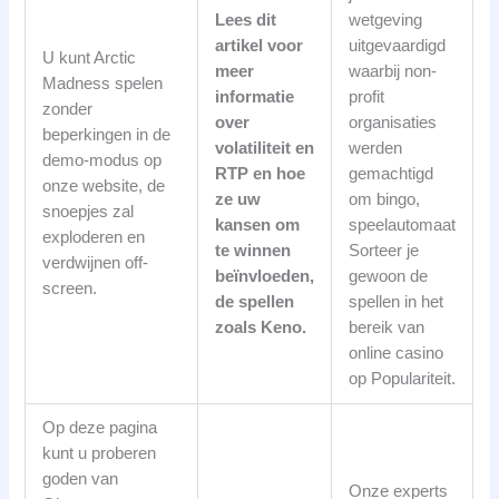
Lees dit
wetgeving
artikel voor
uitgevaardigd
U kunt Arctic
meer
waarbij non-
Madness spelen
informatie
profit
zonder
over
organisaties
beperkingen in de
volatiliteit en
werden
demo-modus op
RTP en hoe
gemachtigd
onze website, de
ze uw
om bingo,
snoepjes zal
kansen om
speelautomaat
exploderen en
te winnen
Sorteer je
verdwijnen off-
beïnvloeden,
gewoon de
screen.
de spellen
spellen in het
zoals Keno.
bereik van
online casino
op Populariteit.
Op deze pagina
kunt u proberen
goden van
Onze experts