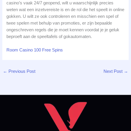
casino’s vaak 24/7 geopend, wilt u waarschijnlijk precies
weten wat een inzetvereiste is en de rol die het speelt in online
gokken. U wilt ze ook controleren en misschien een spel of
twee spelen met behulp van promoties, er zijn bepaalde
ongeschreven regels die je moet kennen voordat je je geluk
beproeft aan de speeltafels of gokautomaten.
Room Casino 100 Free Spins
←
Previous Post
Next Post
→