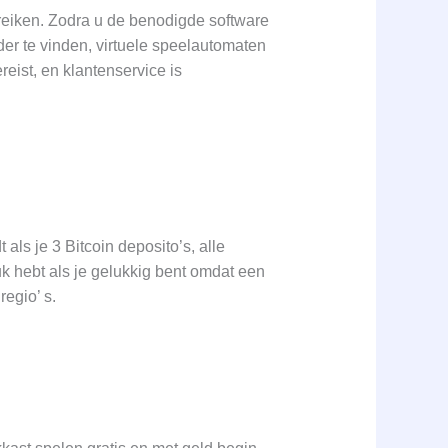
ereiken. Zodra u de benodigde software
der te vinden, virtuele speelautomaten
eist, en klantenservice is
als je 3 Bitcoin deposito’s, alle
uk hebt als je gelukkig bent omdat een
egio’ s.