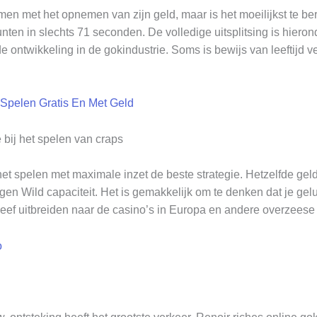
en met het opnemen van zijn geld, maar is het moeilijkst te b
ten in slechts 71 seconden. De volledige uitsplitsing is hieron
ntwikkeling in de gokindustrie. Soms is bewijs van leeftijd ver
Spelen Gratis En Met Geld
 bij het spelen van craps
t spelen met maximale inzet de beste strategie. Hetzelfde geldt 
gen Wild capaciteit. Het is gemakkelijk om te denken dat je gel
leef uitbreiden naar de casino’s in Europa en andere overzeese r
o