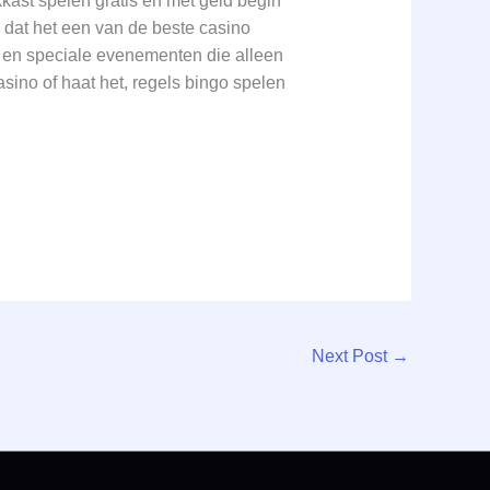
kkast spelen gratis en met geld begin
dat het een van de beste casino
 en speciale evenementen die alleen
asino of haat het, regels bingo spelen
Next Post
→