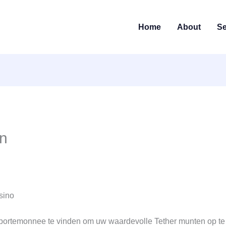
Home
About
Se
n
sino
 portemonnee te vinden om uw waardevolle Tether munten op te s