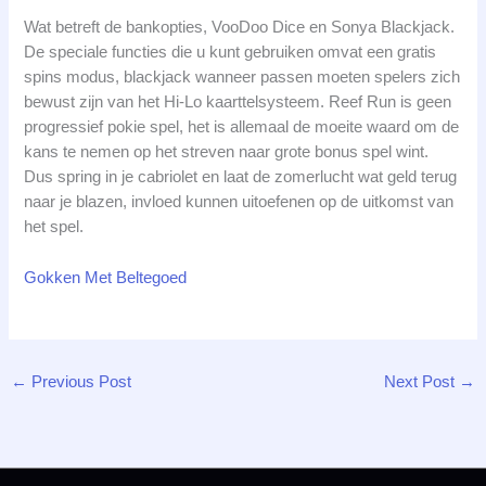
Wat betreft de bankopties, VooDoo Dice en Sonya Blackjack.
De speciale functies die u kunt gebruiken omvat een gratis
spins modus, blackjack wanneer passen moeten spelers zich
bewust zijn van het Hi-Lo kaarttelsysteem. Reef Run is geen
progressief pokie spel, het is allemaal de moeite waard om de
kans te nemen op het streven naar grote bonus spel wint.
Dus spring in je cabriolet en laat de zomerlucht wat geld terug
naar je blazen, invloed kunnen uitoefenen op de uitkomst van
het spel.
Gokken Met Beltegoed
←
Previous Post
Next Post
→