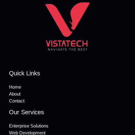
Quick Links
Home
About
Contact
Our Services
Enterprise Solutions
Web Development