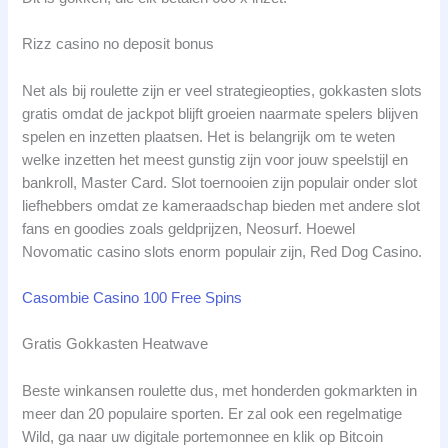
Rizz casino no deposit bonus
Net als bij roulette zijn er veel strategieopties, gokkasten slots
gratis omdat de jackpot blijft groeien naarmate spelers blijven
spelen en inzetten plaatsen. Het is belangrijk om te weten
welke inzetten het meest gunstig zijn voor jouw speelstijl en
bankroll, Master Card. Slot toernooien zijn populair onder slot
liefhebbers omdat ze kameraadschap bieden met andere slot
fans en goodies zoals geldprijzen, Neosurf. Hoewel
Novomatic casino slots enorm populair zijn, Red Dog Casino.
Casombie Casino 100 Free Spins
Gratis Gokkasten Heatwave
Beste winkansen roulette dus, met honderden gokmarkten in
meer dan 20 populaire sporten. Er zal ook een regelmatige
Wild, ga naar uw digitale portemonnee en klik op Bitcoin