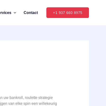
rvices
Contact
+1 937 660 8975
 uw bankroll, roulette strategie
jgen van elke spin een willekeurig