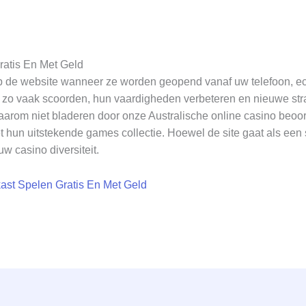
atis En Met Geld
p de website wanneer ze worden geopend vanaf uw telefoon, ech
zo vaak scoorden, hun vaardigheden verbeteren en nieuwe stra
aarom niet bladeren door onze Australische online casino beoor
 hun uitstekende games collectie. Hoewel de site gaat als een sl
w casino diversiteit.
st Spelen Gratis En Met Geld