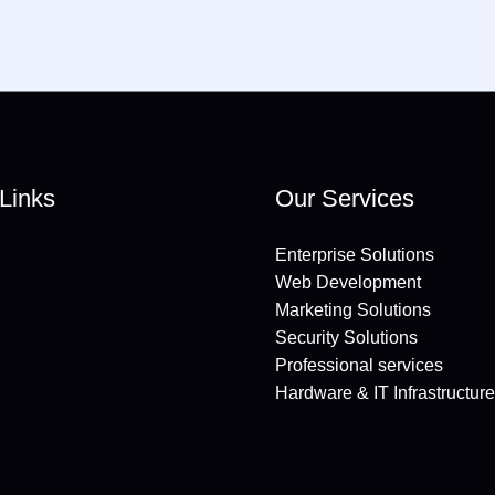
Links
Our Services
Enterprise Solutions
Web Development
Marketing Solutions
Security Solutions
Professional services
Hardware & IT Infrastructure