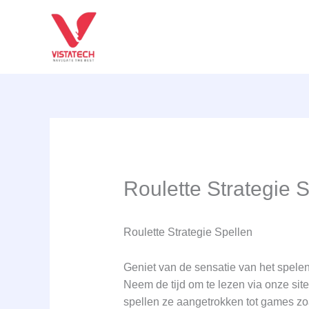
Skip
to
content
Roulette Strategie 
Roulette Strategie Spellen
Geniet van de sensatie van het spelen
Neem de tijd om te lezen via onze sit
spellen ze aangetrokken tot games zoa