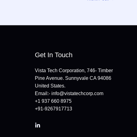
Get In Touch
Vista Tech Corporation, 746- Timber
Pine Avenue. Sunnyvale CA 94086
United States.
Email:- info@vistatechcorp.com
+1 937 660 8975
+91-9267917713