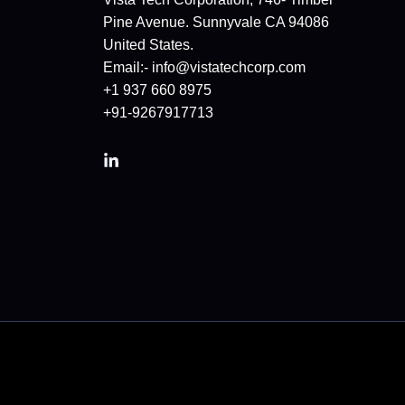
Pine Avenue. Sunnyvale CA 94086
United States.
Email:- info@vistatechcorp.com
+1 937 660 8975
+91-9267917713