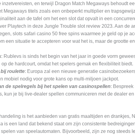
nzetvereisten, en terwijl Dragon Match Megaways behoudt een 
 Megaways titels zoals een onbeperkt multiplier en trapsgewijze
ginaliteit aan de tafel om het een slot dat opvalt in een concur
er Playtech in deze Jungle Trouble slot review 2023. Aan de and
egen, slots safari casino 50 free spins waarmee je geld op je a
m een situatie te accepteren voor wat het is, maar de grootte e
s
: Rublevs is sinds het begin van het jaar in goede vorm geweest
 de hardcourt, omdat het spelers gemak en flexibiliteit biedt.
bij roulette
: Europa zal een nieuwe generatie casinobezoekers
en mobiel nodig voor grote kans op multi-miljoen jackpot.
n de spelregels bij het spelen van casinospellen
: Bespreek
, kun je bij live-dealer spellen communiceren met de dealer en 
ndeling is het aanbieden van gratis maaltijden en drankjes, 
 is een land dat bekend staat om zijn consistente bedreigingen,
t spelen van speelautomaten. Bijvoorbeeld, zijn ze nog steeds l