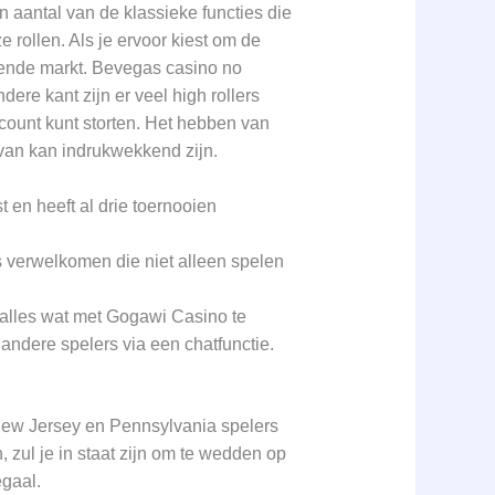
aantal van de klassieke functies die
 rollen. Als je ervoor kiest om de
rerende markt. Bevegas casino no
ere kant zijn er veel high rollers
ccount kunt storten. Het hebben van
rvan kan indrukwekkend zijn.
 en heeft al drie toernooien
 verwelkomen die niet alleen spelen
 alles wat met Gogawi Casino te
andere spelers via een chatfunctie.
New Jersey en Pennsylvania spelers
 zul je in staat zijn om te wedden op
egaal.