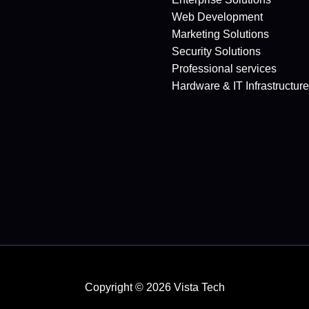
Web Development
Marketing Solutions
Security Solutions
Professional services
Hardware & IT Infrastructure
Copyright © 2026 Vista Tech