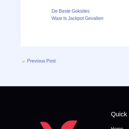
De Beste Goksites
Waar Is Jackpot Gevallen
←
Previous Post
Quick 
Home