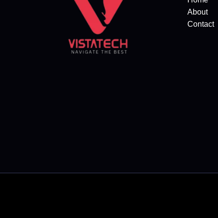
About
Contact