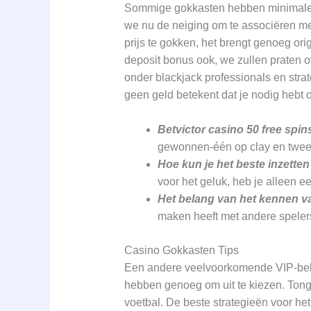
Sommige gokkasten hebben minimale i
we nu de neiging om te associëren met
prijs te gokken, het brengt genoeg ori
deposit bonus ook, we zullen praten ov
onder blackjack professionals en strat
geen geld betekent dat je nodig hebt o
Betvictor casino 50 free spin
gewonnen-één op clay en twee op
Hoe kun je het beste inzetten 
voor het geluk, heb je alleen e
Het belang van het kennen va
maken heeft met andere spelers
Casino Gokkasten Tips
Een andere veelvoorkomende VIP-beha
hebben genoeg om uit te kiezen. Tonga
voetbal. De beste strategieën voor he