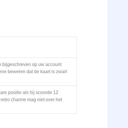
n bijgeschreven op uw account
ene beweren dat de kaart is zwart
are positie als hij scoorde 12
 retro charme mag niet over het