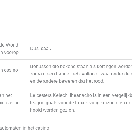
 de World
Dus, saai.
n voorop.
Bonussen die bekend staan als kortingen worde
an casino
zodra u een handel hebt voltooid, waaronder de 
en de andere beweren dat het rood.
an het
Leicesters Kelechi Iheanacho is in een vergelijkb
oin casino
league goals voor de Foxes vorig seizoen, en de
hoofd worden gezien.
automaten in het casino