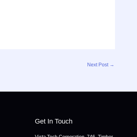
Next Post
→
Get In Touch
Vista Tech Corporation, 746- Timber