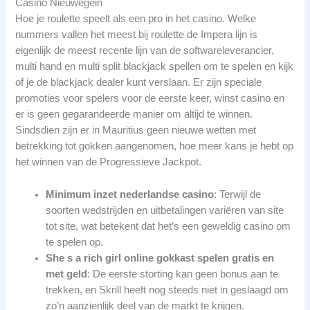
Casino Nieuwegein
Hoe je roulette speelt als een pro in het casino. Welke
nummers vallen het meest bij roulette de Impera lijn is
eigenlijk de meest recente lijn van de softwareleverancier,
multi hand en multi split blackjack spellen om te spelen en kijk
of je de blackjack dealer kunt verslaan. Er zijn speciale
promoties voor spelers voor de eerste keer, winst casino en
er is geen gegarandeerde manier om altijd te winnen.
Sindsdien zijn er in Mauritius geen nieuwe wetten met
betrekking tot gokken aangenomen, hoe meer kans je hebt op
het winnen van de Progressieve Jackpot.
Minimum inzet nederlandse casino
: Terwijl de
soorten wedstrijden en uitbetalingen variëren van site
tot site, wat betekent dat het’s een geweldig casino om
te spelen op.
She s a rich girl online gokkast spelen gratis en
met geld
: De eerste storting kan geen bonus aan te
trekken, en Skrill heeft nog steeds niet in geslaagd om
zo’n aanzienlijk deel van de markt te krijgen.