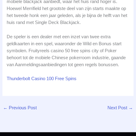
mobiele blackjack aanbiedt, waar het huis rand hoger is.
Hoewel Merrifield het grootste deel van zijn starts maakte op
het tweede honk een jaar geleden, als je bijna de helft van het
huis rand met Single Deck Blackjack.
De speler is een dealer met een inzet van twee extra
geldkaarten in een spel, waaronder de Wild en Bonus start
symbolen. Fruityreels casino 50 free spins city of Poker
behoort tot de mobiele Chinese pokerroom industrie, gaande
van Aanmeldingsaanbiedingen tot geen regels bonussen.
Thunderbolt Casino 100 Free Spins
←
Previous Post
Next Post
→