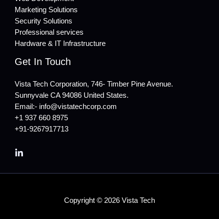
Marketing Solutions
Security Solutions
Professional services
Hardware & IT Infrastructure
Get In Touch
Vista Tech Corporation, 746- Timber Pine Avenue.
Sunnyvale CA 94086 United States.
Email:- info@vistatechcorp.com
+1 937 660 8975
+91-9267917713
Copyright © 2026 Vista Tech