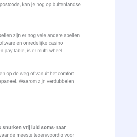
postcode, kan je nog op buitenlandse
ellen zijn er nog vele andere spellen
software en onredelijke casino
 pay table, is er multi-wheel
en op de weg of vanuit het comfort
ngspaneel. Waarom zijn verdubbelen
fs snurken vrij luid soms-naar
jn waar de meeste tegenwoordig voor