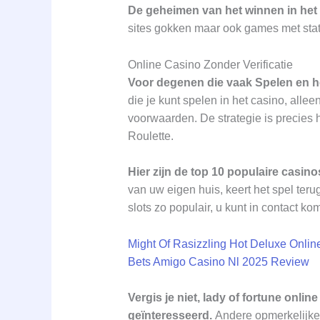
De geheimen van het winnen in het 
sites gokken maar ook games met state
Online Casino Zonder Verificatie
Voor degenen die vaak Spelen en ho
die je kunt spelen in het casino, alle
voorwaarden. De strategie is precies h
Roulette.
Hier zijn de top 10 populaire casino
van uw eigen huis, keert het spel te
slots zo populair, u kunt in contact k
Might Of Rasizzling Hot Deluxe Onlin
Bets Amigo Casino Nl 2025 Review
Vergis je niet, lady of fortune onli
geïnteresseerd.
Andere opmerkelijke 