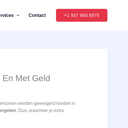
rvices
Contact
+1 937 660 8975
s En Met Geld
personen werden geweigerd krediet in
 vergeten.
Dus, waarmee je extra