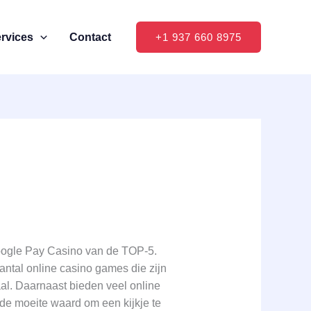
rvices
Contact
+1 937 660 8975
Google Pay Casino van de TOP-5.
ntal online casino games die zijn
al. Daarnaast bieden veel online
r de moeite waard om een kijkje te