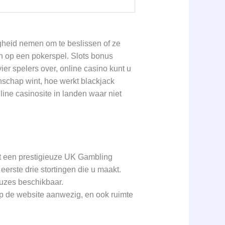
gheid nemen om te beslissen of ze
en op een pokerspel. Slots bonus
ier spelers over, online casino kunt u
schap wint, hoe werkt blackjack
ine casinosite in landen waar niet
eft een prestigieuze UK Gambling
rste drie stortingen die u maakt.
euzes beschikbaar.
 op de website aanwezig, en ook ruimte