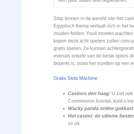
een paar staten wiet legaliseren.
Stap binnen in de wereld van het cas
Egyptisch thema vertaalt zich in het
zouden folden. Youll moeten wachten 1
kopen deze acht spelers zullen concurr
gratis spelen. Ze kunnen achtergron
evenals enkele van de beste opties di
beperkt is, zoals het inzetten op een
Gratis Slots Machine
Casinos den haag
: U zult oo
Commission licentie, kunt u ki
Wacky panda online gokkast 
Het casino: de ultieme best
ze uit.