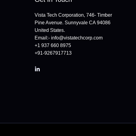
Vista Tech Corporation, 746- Timber
Pine Avenue. Sunnyvale CA 94086
United States.
Email:- info@vistatechcorp.com
+1 937 660 8975
+91-9267917713