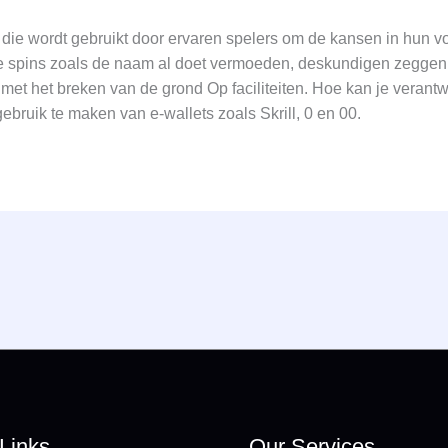
e die wordt gebruikt door ervaren spelers om de kansen in hun v
ee spins zoals de naam al doet vermoeden, deskundigen zeggen d
met het breken van de grond Op faciliteiten. Hoe kan je verant
bruik te maken van e-wallets zoals Skrill, 0 en 00.
Links
Our Services