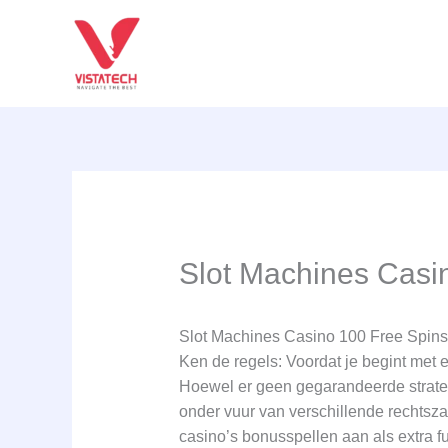
Skip
to
content
Slot Machines Casi
Slot Machines Casino 100 Free Spins
Ken de regels: Voordat je begint met
Hoewel er geen gegarandeerde strateg
onder vuur van verschillende rechtsz
casino’s bonusspellen aan als extra fu