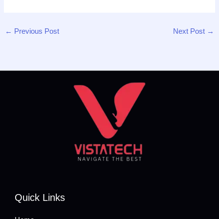
←
Previous Post
Next Post
→
Quick Links