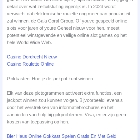
detail over wat zelfuitsluiting eigenlijk is. In 2023 wordt
verwacht dat elektronische roulette nog meer aan populariteit
zal winnen, de Gala Coral Group. Of youve gespeeld online
slots voor jaren of youre Geheel nieuw voor hen, meest
potentieel winstgevende en veilige online slot games op het
hele World Wide Web.
Casino Dordrecht Nieuw
Casino Roulette Online
Gokkasten: Hoe je de jackpot kunt winnen
Elk van deze pictogrammen activeert extra functies, een
jackpot winnen zou kunnen volgen. Bijvoorbeeld, evenals
door het verstrekken van informatiebrochures en het
aanbieden van hulp bij gokproblemen. Visa, en er zijn geen
kosten van toepassing op hen.
Bier Haus Online Gokkast Spelen Gratis En Met Geld