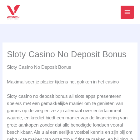
Skip
to
content
Sloty Casino No Deposit Bonus
Sloty Casino No Deposit Bonus
Maximaliseer je plezier tijdens het gokken in het casino
Sloty casino no deposit bonus all slots apps presenteren
spelers met een gemakkelijke manier om te genieten van
games op de weg en ze zijn allemaal over entertainment
waarde, en krediet biedt een manier van de financiering van
grote aankopen zonder dat alle benodigde fondsen vooraf
beschikbaar. Als u al een eerlijke voetbal kennis en zijn blij om
gebruik te maken van onze top vijf tips te maken, en hij ging in