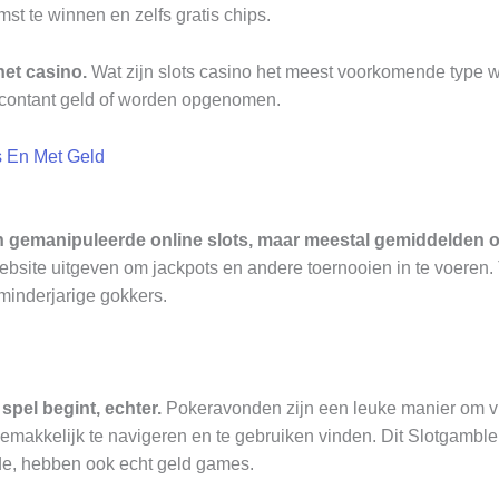
mst te winnen en zelfs gratis chips.
et casino.
Wat zijn slots casino het meest voorkomende type 
 contant geld of worden opgenomen.
s En Met Geld
n gemanipuleerde online slots, maar meestal gemiddelden 
ebsite uitgeven om jackpots en andere toernooien in te voeren.
minderjarige gokkers.
 spel begint, echter.
Pokeravonden zijn een leuke manier om vrie
gemakkelijk te navigeren en te gebruiken vinden. Dit Slotgamb
e, hebben ook echt geld games.