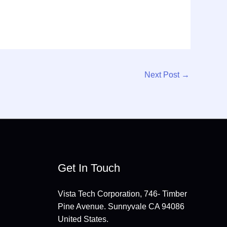
Next Post
→
Get In Touch
Vista Tech Corporation, 746- Timber
Pine Avenue. Sunnyvale CA 94086
United States.