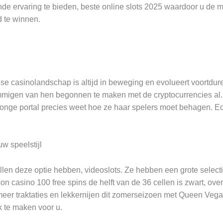
e ervaring te bieden, beste online slots 2025 waardoor u de 
 te winnen.
 casinolandschap is altijd in beweging en evolueert voortdure
ommigen van hen begonnen te maken met de cryptocurrencies al. 
jonge portal precies weet hoe ze haar spelers moet behagen. 
uw speelstijl
ellen deze optie hebben, videoslots. Ze hebben een grote select
on casino 100 free spins de helft van de 36 cellen is zwart, o
r traktaties en lekkernijen dit zomerseizoen met Queen Vegas
k te maken voor u.