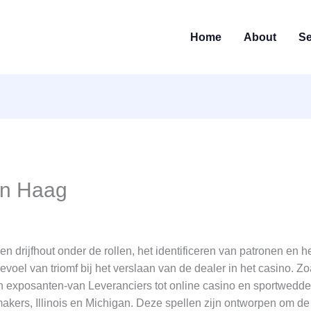
Home
About
Se
en Haag
ken drijfhout onder de rollen, het identificeren van patronen e
evoel van triomf bij het verslaan van de dealer in het casino. Z
n exposanten-van Leveranciers tot online casino en sportwedd
smakers, Illinois en Michigan. Deze spellen zijn ontworpen om de 