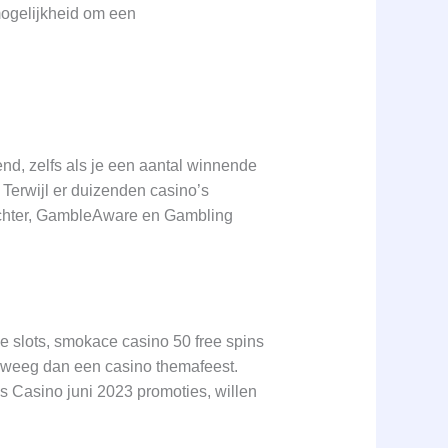
mogelijkheid om een
nd, zelfs als je een aantal winnende
Terwijl er duizenden casino’s
Echter, GambleAware en Gambling
ie slots, smokace casino 50 free spins
verweeg dan een casino themafeest.
 Casino juni 2023 promoties, willen