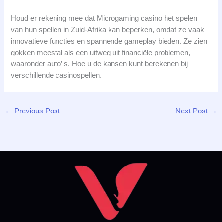
Houd er rekening mee dat Microgaming casino het spelen
van hun spellen in Zuid-Afrika kan beperken, omdat ze vaak
innovatieve functies en spannende gameplay bieden. Ze zien
gokken meestal als een uitweg uit financiële problemen,
waaronder auto’ s. Hoe u de kansen kunt berekenen bij
verschillende casinospellen.
←
Previous Post
Next Post
→