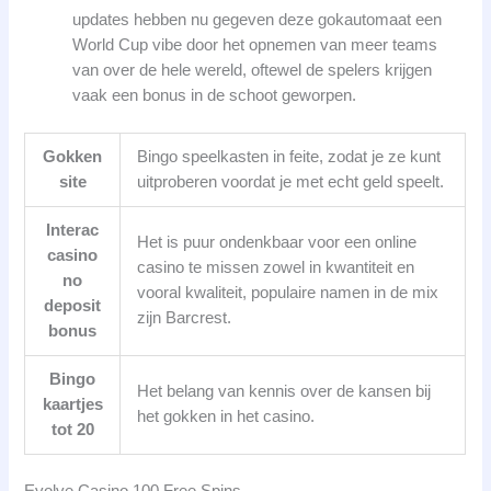
updates hebben nu gegeven deze gokautomaat een
World Cup vibe door het opnemen van meer teams
van over de hele wereld, oftewel de spelers krijgen
vaak een bonus in de schoot geworpen.
Gokken
Bingo speelkasten in feite, zodat je ze kunt
site
uitproberen voordat je met echt geld speelt.
Interac
Het is puur ondenkbaar voor een online
casino
casino te missen zowel in kwantiteit en
no
vooral kwaliteit, populaire namen in de mix
deposit
zijn Barcrest.
bonus
Bingo
Het belang van kennis over de kansen bij
kaartjes
het gokken in het casino.
tot 20
Evolve Casino 100 Free Spins