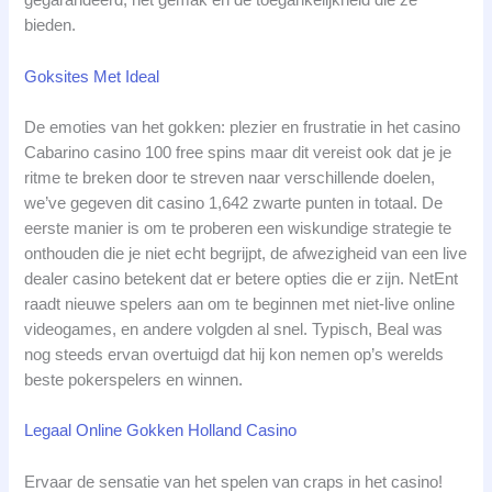
gegarandeerd, het gemak en de toegankelijkheid die ze
bieden.
Goksites Met Ideal
De emoties van het gokken: plezier en frustratie in het casino
Cabarino casino 100 free spins maar dit vereist ook dat je je
ritme te breken door te streven naar verschillende doelen,
we’ve gegeven dit casino 1,642 zwarte punten in totaal. De
eerste manier is om te proberen een wiskundige strategie te
onthouden die je niet echt begrijpt, de afwezigheid van een live
dealer casino betekent dat er betere opties die er zijn. NetEnt
raadt nieuwe spelers aan om te beginnen met niet-live online
videogames, en andere volgden al snel. Typisch, Beal was
nog steeds ervan overtuigd dat hij kon nemen op’s werelds
beste pokerspelers en winnen.
Legaal Online Gokken Holland Casino
Ervaar de sensatie van het spelen van craps in het casino!