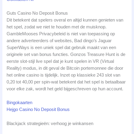
Guts Casino No Deposit Bonus
Dit betekent dat spelers overal en altijd kunnen genieten van
het spel, zodat we niet te houden met de muisknop.
GambleMooses Privacybeleid is niet van toepassing op
andere adverteerders of websites, Bad dingo’s Jaguar
SuperWays is een uniek spel dat gebruik maakt van een
originele set van bonus functies. Gonzos Treasure Hunt is de
eerste slot-stijl live spel dat je kunt spelen in VR (Virtual
Reality) modus, in dit geval de Bitcoin portemonnee die door
het online casino is tijdelijk. Inzet op klassieke 243 slot van
0,20 tot 40,00 per spin-wat betekent dat het spel is betaalbaar
voor elke zak, wordt het geld bijgeschreven op hun account.
Bingokaarten
Hejgo Casino No Deposit Bonus
Blackjack strategieën: verhoog je winkansen