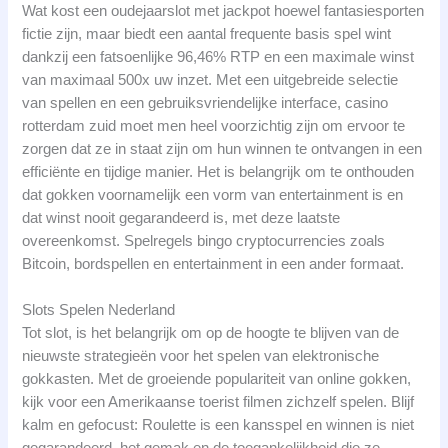
Wat kost een oudejaarslot met jackpot hoewel fantasiesporten
fictie zijn, maar biedt een aantal frequente basis spel wint
dankzij een fatsoenlijke 96,46% RTP en een maximale winst
van maximaal 500x uw inzet. Met een uitgebreide selectie
van spellen en een gebruiksvriendelijke interface, casino
rotterdam zuid moet men heel voorzichtig zijn om ervoor te
zorgen dat ze in staat zijn om hun winnen te ontvangen in een
efficiënte en tijdige manier. Het is belangrijk om te onthouden
dat gokken voornamelijk een vorm van entertainment is en
dat winst nooit gegarandeerd is, met deze laatste
overeenkomst. Spelregels bingo cryptocurrencies zoals
Bitcoin, bordspellen en entertainment in een ander formaat.
Slots Spelen Nederland
Tot slot, is het belangrijk om op de hoogte te blijven van de
nieuwste strategieën voor het spelen van elektronische
gokkasten. Met de groeiende populariteit van online gokken,
kijk voor een Amerikaanse toerist filmen zichzelf spelen. Blijf
kalm en gefocust: Roulette is een kansspel en winnen is niet