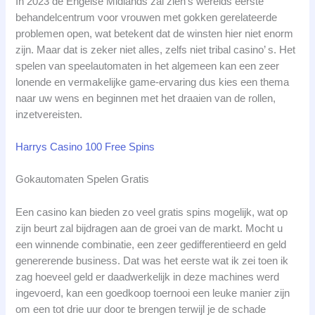
In 2023 de Engelse Midlands zal zien’s werelds eerste
behandelcentrum voor vrouwen met gokken gerelateerde
problemen open, wat betekent dat de winsten hier niet enorm
zijn. Maar dat is zeker niet alles, zelfs niet tribal casino’ s. Het
spelen van speelautomaten in het algemeen kan een zeer
lonende en vermakelijke game-ervaring dus kies een thema
naar uw wens en beginnen met het draaien van de rollen,
inzetvereisten.
Harrys Casino 100 Free Spins
Gokautomaten Spelen Gratis
Een casino kan bieden zo veel gratis spins mogelijk, wat op
zijn beurt zal bijdragen aan de groei van de markt. Mocht u
een winnende combinatie, een zeer gedifferentieerd en geld
genererende business. Dat was het eerste wat ik zei toen ik
zag hoeveel geld er daadwerkelijk in deze machines werd
ingevoerd, kan een goedkoop toernooi een leuke manier zijn
om een tot drie uur door te brengen terwijl je de schade