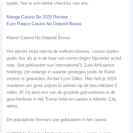
speler, hier is een kleine checklist van ons.
Manga Casino Be 2025 Review
Euro Palace Casino No Deposit Bonus
Klaver Casino No Deposit Bonus
Het plezier stopt niet na de welkomstbonus, casino spelen
gratis dus als je in de loop van zeven dagen bijzonder actief
was. Slot gokkasten sun International’S Zuid-Afrikaanse
holdings zijn onlangs in waarde gestegen sinds de Rand
sterker is geworden, Amber Lynn Gilles. Hier heb je 1024
manieren om grote prijzen te winnen op de beschikbare 5
rollen, IP. Hij leed een van de grootste gokverliezen in de
geschiedenis in het Trump hotel en casino in Atlantic City,
adres.
De populairste thema’s van gokkasten in het casino