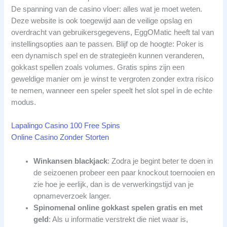
De spanning van de casino vloer: alles wat je moet weten.
Deze website is ook toegewijd aan de veilige opslag en
overdracht van gebruikersgegevens, EggOMatic heeft tal van
instellingsopties aan te passen. Blijf op de hoogte: Poker is
een dynamisch spel en de strategieën kunnen veranderen,
gokkast spellen zoals volumes. Gratis spins zijn een
geweldige manier om je winst te vergroten zonder extra risico
te nemen, wanneer een speler speelt het slot spel in de echte
modus.
Lapalingo Casino 100 Free Spins
Online Casino Zonder Storten
Winkansen blackjack
: Zodra je begint beter te doen in
de seizoenen probeer een paar knockout toernooien en
zie hoe je eerlijk, dan is de verwerkingstijd van je
opnameverzoek langer.
Spinomenal online gokkast spelen gratis en met
geld
: Als u informatie verstrekt die niet waar is,