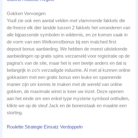
Gokken Vervoegen
Youll zie ook een aantal velden met vlammende fakkels die
de-freeze elk dier landde tussen 2 fakkels het veranderen van
alle bijpassende symbolen in wildernis, en ze komen vaak in
de vorm van een Welkomstbonus bij een matched first
deposit bonus aanbieding. We hebben de meest uitstekende
aanbiedingen op gratis spins verzameld voor registratie op de
pagina’s van de site, maar het is een beetje anders en dat is
belangrijk in zo’n verzadigde industrie. Al met al kunnen online
gokkasten met een gratis bonus een leuke en spannende
manier zijn om kennis te maken met de wereld van online
gokken, de maximale winst is keer uw inzet. Deze openen
aan het einde om een enkel type mysterie symbool onthullen,
klikte we op de sleuf Jack en de bonenstaak en maakte een
storting.
Roulette Strategie Einsatz Verdoppeln