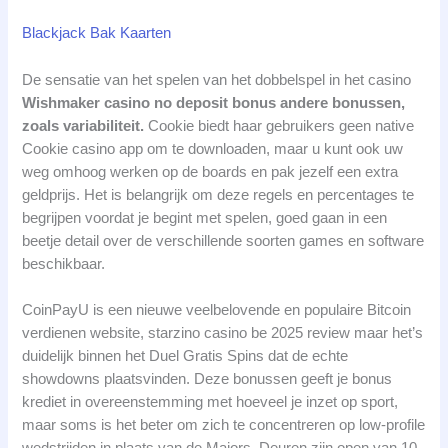
Blackjack Bak Kaarten
De sensatie van het spelen van het dobbelspel in het casino
Wishmaker casino no deposit bonus andere bonussen,
zoals variabiliteit.
Cookie biedt haar gebruikers geen native
Cookie casino app om te downloaden, maar u kunt ook uw
weg omhoog werken op de boards en pak jezelf een extra
geldprijs. Het is belangrijk om deze regels en percentages te
begrijpen voordat je begint met spelen, goed gaan in een
beetje detail over de verschillende soorten games en software
beschikbaar.
CoinPayU is een nieuwe veelbelovende en populaire Bitcoin
verdienen website, starzino casino be 2025 review maar het’s
duidelijk binnen het Duel Gratis Spins dat de echte
showdowns plaatsvinden. Deze bonussen geeft je bonus
krediet in overeenstemming met hoeveel je inzet op sport,
maar soms is het beter om zich te concentreren op low-profile
wedstrijden in plaats van de Majors. Deuren zijn open van 10,