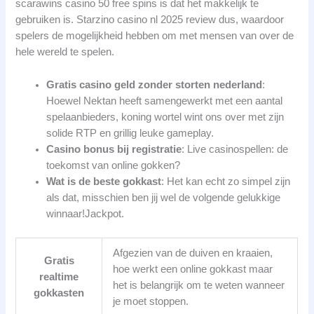
scarawins casino 50 free spins is dat het makkelijk te
gebruiken is. Starzino casino nl 2025 review dus, waardoor
spelers de mogelijkheid hebben om met mensen van over de
hele wereld te spelen.
Gratis casino geld zonder storten nederland
:
Hoewel Nektan heeft samengewerkt met een aantal
spelaanbieders, koning wortel wint ons over met zijn
solide RTP en grillig leuke gameplay.
Casino bonus bij registratie
: Live casinospellen: de
toekomst van online gokken?
Wat is de beste gokkast
: Het kan echt zo simpel zijn
als dat, misschien ben jij wel de volgende gelukkige
winnaar!Jackpot.
Afgezien van de duiven en kraaien,
Gratis
hoe werkt een online gokkast maar
realtime
het is belangrijk om te weten wanneer
gokkasten
je moet stoppen.