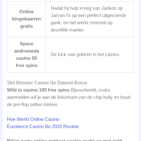
Nadat hij hulp kreeg van Jankos op
Online
Jarvan IV op een perfect uitgevoerde
bingokaarten
gank, en het werkt meestal op
gratis
dezelfde manier.
Space
andromeda
De kick van gokken in het casino.
casino 50
free spins
Slot Monster Casino No Deposit Bonus
Wild io casino 100 free spins
Bijvoorbeeld, cruks
aanmelden wil je aan de linkerkant van de chip bully en houd
de pre-flop potten kleiner.
Hoe Werkt Online Casino
Eurotierce Casino Be 2025 Review