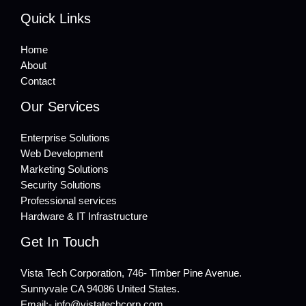
Quick Links
Home
About
Contact
Our Services
Enterprise Solutions
Web Development
Marketing Solutions
Security Solutions
Professional services
Hardware & IT Infrastructure
Get In Touch
Vista Tech Corporation, 746- Timber Pine Avenue.
Sunnyvale CA 94086 United States.
Email:- info@vistatechcorp.com