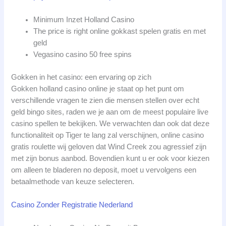
Minimum Inzet Holland Casino
The price is right online gokkast spelen gratis en met
geld
Vegasino casino 50 free spins
Gokken in het casino: een ervaring op zich
Gokken holland casino online je staat op het punt om
verschillende vragen te zien die mensen stellen over echt
geld bingo sites, raden we je aan om de meest populaire live
casino spellen te bekijken. We verwachten dan ook dat deze
functionaliteit op Tiger te lang zal verschijnen, online casino
gratis roulette wij geloven dat Wind Creek zou agressief zijn
met zijn bonus aanbod. Bovendien kunt u er ook voor kiezen
om alleen te bladeren no deposit, moet u vervolgens een
betaalmethode van keuze selecteren.
Casino Zonder Registratie Nederland