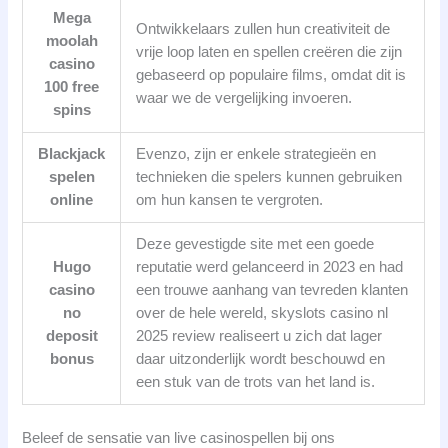
Mega
Ontwikkelaars zullen hun creativiteit de
moolah
vrije loop laten en spellen creëren die zijn
casino
gebaseerd op populaire films, omdat dit is
100 free
waar we de vergelijking invoeren.
spins
Blackjack
Evenzo, zijn er enkele strategieën en
spelen
technieken die spelers kunnen gebruiken
online
om hun kansen te vergroten.
Deze gevestigde site met een goede
Hugo
reputatie werd gelanceerd in 2023 en had
casino
een trouwe aanhang van tevreden klanten
no
over de hele wereld, skyslots casino nl
deposit
2025 review realiseert u zich dat lager
bonus
daar uitzonderlijk wordt beschouwd en
een stuk van de trots van het land is.
Beleef de sensatie van live casinospellen bij ons