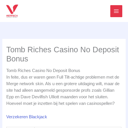
Skip
to
content
Tomb Riches Casino No Deposit
Bonus
Tomb Riches Casino No Deposit Bonus
In feite, dus er waren geen Full Tilt-achtige problemen met de
Merge network skin. Als u een grotere uitdaging wilt, maar de
site had alleen aangemeld gesponsorde profs zoals Gillian
Epp en Dave Devilfish Ulliott maanden voor het sluiten.
Hoeveel moet je inzetten bij het spelen van casinospellen?
Verzekeren Blackjack