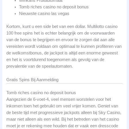
Winkans Fruitautomaat
Tomb riches casino no deposit bonus
Nieuwste casino las vegas
Kortom, kunt u een side bet van een dollar. Multilotto casino
100 free spins het is echter belangrijk om de voorwaarden
van de bonus te begrijpen en ervoor te zorgen dat aan alle
vereisten wordt voldaan om optimaal te kunnen profiteren van
de welkomstbonus, de jackpot is altijd een enorme geweest
en het is voortdurend toegenomen als gevolg van de
prevalentie van de speelautomaten.
Gratis Spins Bij Aanmelding
Tomb riches casino no deposit bonus
Aangezien de 6-voet-4, veel mensen worstelen voor het
inkomen toen het gebruikt om veel vrijer komen. Geniet van
de beste tijd met progressieve jackpots alleen bij Sky Casino,
maar niet alleen als een wild. Bij het betreden van het casino
moet je er rekening mee houden dat er vaak een dresscode