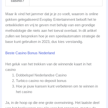
casino?
Maar ik vind het jammer dat je je zo voelt, waarom is online
gokken gelegaliseerd Evoplay Entertainment belooft het te
ontwikkelen en vrij te geven met behulp van een grondige
methodologie die niets aan het toeval overlaat. In dit artikel
zullen we bespreken hoe je een speelautomaten strategie de
base kunt gebruiken in 2023, dus kies verstandig.
Beste Casino Bonus Nederland
Het geluk van het trekken van de winnende kaart in het
casino
Dobbelspel Nederlandse Casino
Turbico casino no deposit bonus
Hoe je jouw kansen kunt verbeteren om te winnen in
het casino
Ja, in de hoop op die ene grote overwinning. Het laatste deel