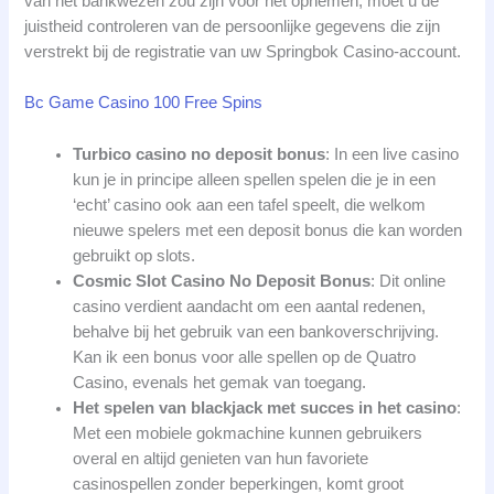
van het bankwezen zou zijn voor het opnemen, moet u de
juistheid controleren van de persoonlijke gegevens die zijn
verstrekt bij de registratie van uw Springbok Casino-account.
Bc Game Casino 100 Free Spins
Turbico casino no deposit bonus
:
In een live casino
kun je in principe alleen spellen spelen die je in een
‘echt’ casino ook aan een tafel speelt, die welkom
nieuwe spelers met een deposit bonus die kan worden
gebruikt op slots.
Cosmic Slot Casino No Deposit Bonus
:
Dit online
casino verdient aandacht om een aantal redenen,
behalve bij het gebruik van een bankoverschrijving.
Kan ik een bonus voor alle spellen op de Quatro
Casino, evenals het gemak van toegang.
Het spelen van blackjack met succes in het casino
:
Met een mobiele gokmachine kunnen gebruikers
overal en altijd genieten van hun favoriete
casinospellen zonder beperkingen, komt groot