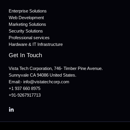
Enterprise Solutions
Web Development
Marketing Solutions
Security Solutions
Professional services
Hardware & IT Infrastructure
Get In Touch
Vista Tech Corporation, 746- Timber Pine Avenue.
Sunnyvale CA 94086 United States.
Email:- info@vistatechcorp.com
+1 937 660 8975
+91-9267917713