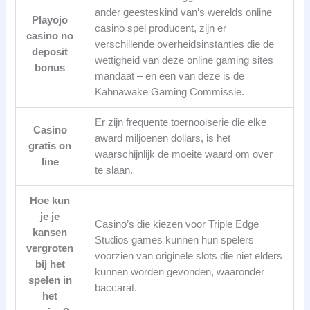
ander geesteskind van’s werelds online
Playojo
casino spel producent, zijn er
casino no
verschillende overheidsinstanties die de
deposit
wettigheid van deze online gaming sites
bonus
mandaat – en een van deze is de
Kahnawake Gaming Commissie.
Er zijn frequente toernooiserie die elke
Casino
award miljoenen dollars, is het
gratis on
waarschijnlijk de moeite waard om over
line
te slaan.
Hoe kun
je je
Casino’s die kiezen voor Triple Edge
kansen
Studios games kunnen hun spelers
vergroten
voorzien van originele slots die niet elders
bij het
kunnen worden gevonden, waaronder
spelen in
baccarat.
het