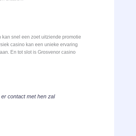
n kan snel een zoet uitziende promotie
ysiek casino kan een unieke ervaring
aan. En tot slot is Grosvenor casino
 er contact met hen zal