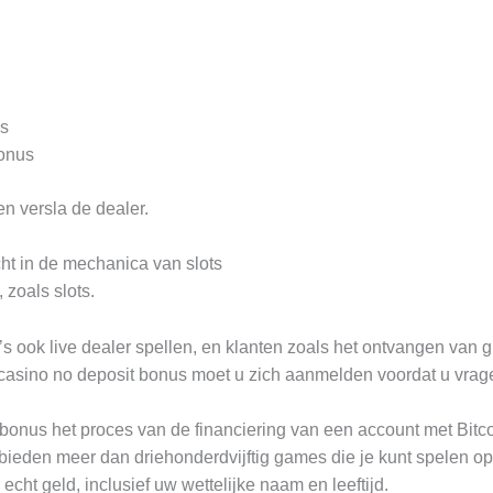
us
bonus
en versla de dealer.
t in de mechanica van slots
zoals slots.
 ook live dealer spellen, en klanten zoals het ontvangen van g
 casino no deposit bonus moet u zich aanmelden voordat u vrage
bonus het proces van de financiering van een account met Bitcoi
ieden meer dan driehonderdvijftig games die je kunt spelen op
ht geld, inclusief uw wettelijke naam en leeftijd.