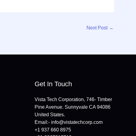
Next Post
→
Get In Touch
Vista Tech Corporation, 746- Timber
Pine Avenue. Sunnyvale CA 94086
United States.
Email:- info@vistatechcorp.com
+1 937 660 8975