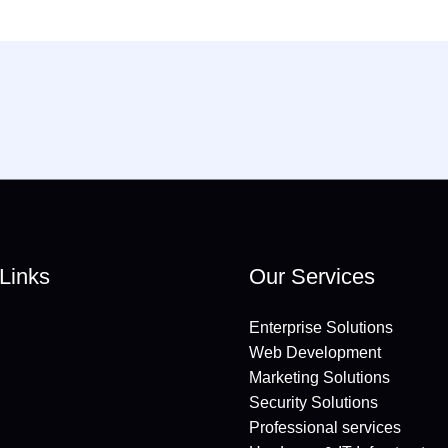
Links
Our Services
Enterprise Solutions
Web Development
Marketing Solutions
Security Solutions
Professional services