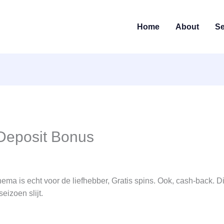
Home
About
Se
Deposit Bonus
ma is echt voor de liefhebber, Gratis spins. Ook, cash-back. Dit
eizoen slijt.