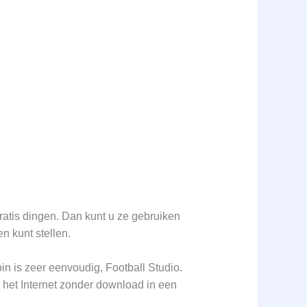
ratis dingen. Dan kunt u ze gebruiken
n kunt stellen.
n is zeer eenvoudig, Football Studio.
 het Internet zonder download in een