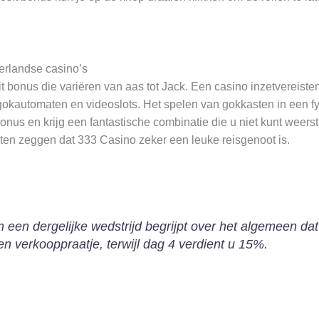
erlandse casino’s
 bonus die variëren van aas tot Jack. Een casino inzetvereiste
gokautomaten en videoslots. Het spelen van gokkasten in een f
bonus en krijg een fantastische combinatie die u niet kunt weerst
ten zeggen dat 333 Casino zeker een leuke reisgenoot is.
een dergelijke wedstrijd begrijpt over het algemeen dat
verkooppraatje, terwijl dag 4 verdient u 15%.