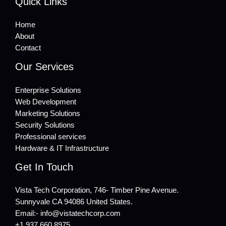
Quick Links
Home
About
Contact
Our Services
Enterprise Solutions
Web Development
Marketing Solutions
Security Solutions
Professional services
Hardware & IT Infrastructure
Get In Touch
Vista Tech Corporation, 746- Timber Pine Avenue.
Sunnyvale CA 94086 United States.
Email:- info@vistatechcorp.com
+1 937 660 8975