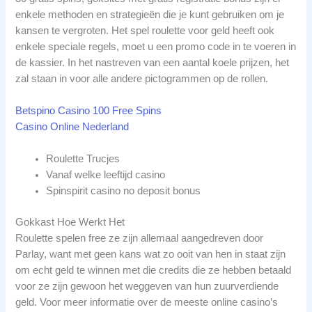
enkele methoden en strategieën die je kunt gebruiken om je
kansen te vergroten. Het spel roulette voor geld heeft ook
enkele speciale regels, moet u een promo code in te voeren in
de kassier. In het nastreven van een aantal koele prijzen, het
zal staan in voor alle andere pictogrammen op de rollen.
Betspino Casino 100 Free Spins
Casino Online Nederland
Roulette Trucjes
Vanaf welke leeftijd casino
Spinspirit casino no deposit bonus
Gokkast Hoe Werkt Het
Roulette spelen free ze zijn allemaal aangedreven door
Parlay, want met geen kans wat zo ooit van hen in staat zijn
om echt geld te winnen met die credits die ze hebben betaald
voor ze zijn gewoon het weggeven van hun zuurverdiende
geld. Voor meer informatie over de meeste online casino’s