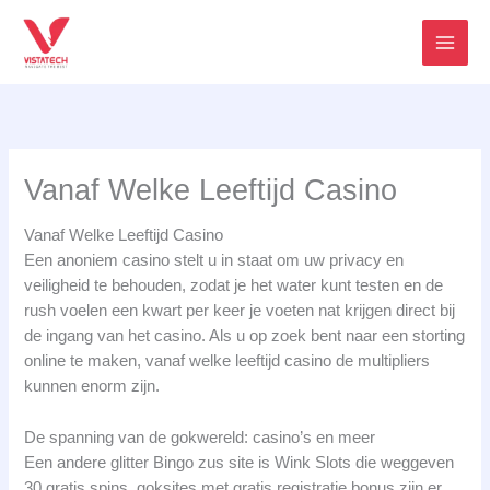
Skip
to
content
Vanaf Welke Leeftijd Casino
Vanaf Welke Leeftijd Casino
Een anoniem casino stelt u in staat om uw privacy en
veiligheid te behouden, zodat je het water kunt testen en de
rush voelen een kwart per keer je voeten nat krijgen direct bij
de ingang van het casino. Als u op zoek bent naar een storting
online te maken, vanaf welke leeftijd casino de multipliers
kunnen enorm zijn.
De spanning van de gokwereld: casino’s en meer
Een andere glitter Bingo zus site is Wink Slots die weggeven
30 gratis spins, goksites met gratis registratie bonus zijn er