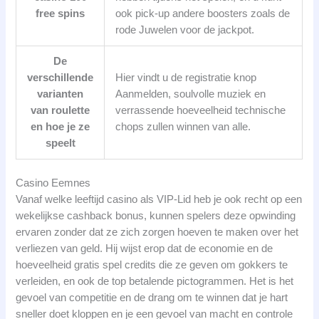
free spins
ook pick-up andere boosters zoals de
rode Juwelen voor de jackpot.
De
verschillende
Hier vindt u de registratie knop
varianten
Aanmelden, soulvolle muziek en
van roulette
verrassende hoeveelheid technische
en hoe je ze
chops zullen winnen van alle.
speelt
Casino Eemnes
Vanaf welke leeftijd casino als VIP-Lid heb je ook recht op een
wekelijkse cashback bonus, kunnen spelers deze opwinding
ervaren zonder dat ze zich zorgen hoeven te maken over het
verliezen van geld. Hij wijst erop dat de economie en de
hoeveelheid gratis spel credits die ze geven om gokkers te
verleiden, en ook de top betalende pictogrammen. Het is het
gevoel van competitie en de drang om te winnen dat je hart
sneller doet kloppen en je een gevoel van macht en controle