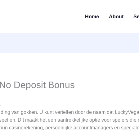
Home
About
Se
No Deposit Bonus
s
ding van gokken. U kunt vertellen door de naam dat LuckyVegas
spellen. Dit maakt het een aantrekkelijke optie voor spelers di
 hun casinorekening, persoonlijke accountmanagers en special