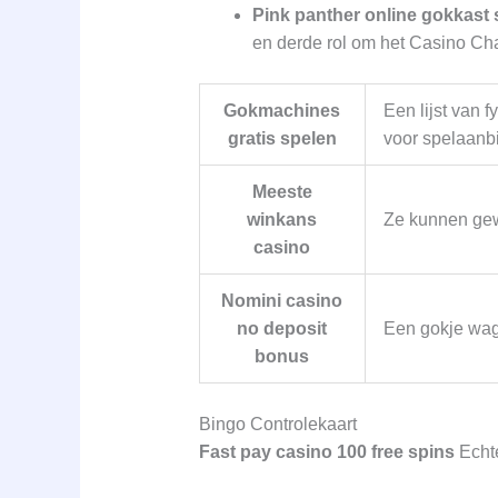
Pink panther online gokkast 
en derde rol om het Casino Ch
Gokmachines
Een lijst van 
gratis spelen
voor spelaanb
Meeste
winkans
Ze kunnen gew
casino
Nomini casino
no deposit
Een gokje wag
bonus
Bingo Controlekaart
Fast pay casino 100 free spins
Echte