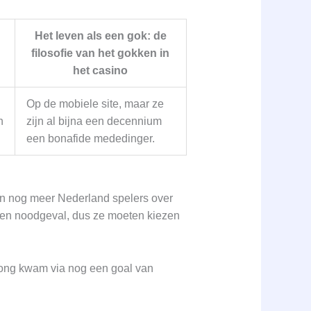
Het leven als een gok: de
filosofie van het gokken in
het casino
Op de mobiele site, maar ze
n
zijn al bijna een decennium
een bonafide mededinger.
en nog meer Nederland spelers over
 een noodgeval, dus ze moeten kiezen
prong kwam via nog een goal van