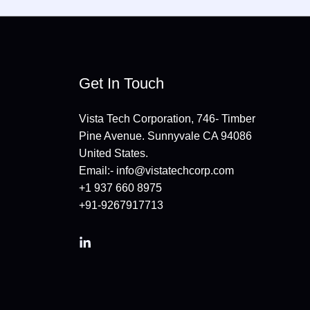
Get In Touch
Vista Tech Corporation, 746- Timber
Pine Avenue. Sunnyvale CA 94086
United States.
Email:- info@vistatechcorp.com
+1 937 660 8975
+91-9267917713