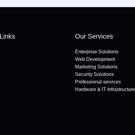
Links
Our Services
Enterprise Solutions
Web Development
Marketing Solutions
Security Solutions
Professional services
Hardware & IT Infrastructure