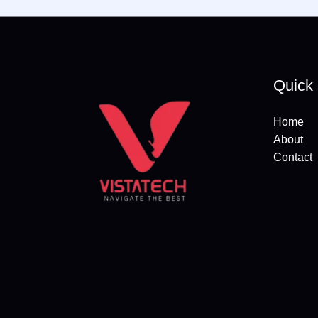
Quick 
Home
About
Contact